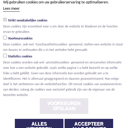
Wij gebruiken cookies om uw gebruikerservaring te optimaliseren.
tel +32 15 569 965
Lees meer
groep@willemen.be
Strikt noodzakelijke cookies
BTW BE 0466.256.432
Deze cookies zijn essentieel voor u om door de website te bladeren en de functies
RPR Antwerpen, afdeling Mechelen
ervan te gebruiken.
Voorkeurscookies
Deze cookies, ook wel -functionaliteitscookies- genoemd, stellen een website in staat
om keuzes te onthouden die u in het verleden hebt gemaakt.
Statistics cookies
Deze cookies worden ook wel -prestatiecookies- genoemd en verzamelen informatie
over hoe u een website gebruikt, zoals welke pagina's u hebt bezocht en op welke
links u hebt geklikt. Geen van deze informatie kan worden gebruikt om u te
identificeren. Het is allemaal geaggregeerd en daarom geanonimiseerd. Hun enige
doel is het verbeteren van de websitefuncties. Dit omvat cookies van analyseservices
van derden, zolang de cookies voor exclusief gebruik zijn van de eigenaar van de
bezochte website.
VOORKEUREN
OPSLAAN
ALLES
ACCEPTEER
Voorwaarden
Privacy
Cookies
Melding klokkenluider