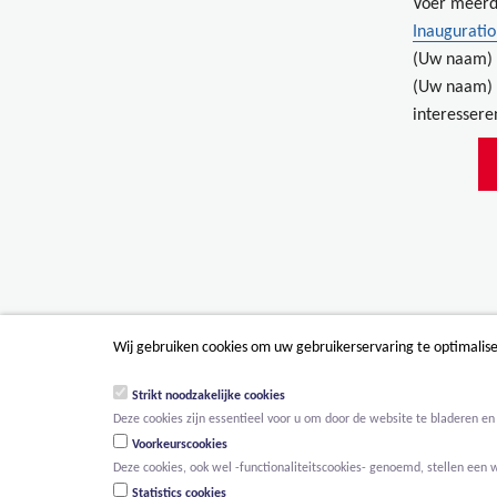
Voer meerd
Inauguratio
(Uw naam) 
(Uw naam) 
interessere
Wij gebruiken cookies om uw gebruikerservaring te optimalis
Strikt noodzakelijke cookies
Deze cookies zijn essentieel voor u om door de website te bladeren en 
Voorkeurscookies
Deze cookies, ook wel -functionaliteitscookies- genoemd, stellen een 
Statistics cookies