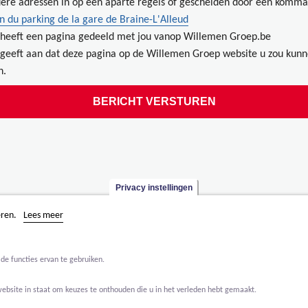
ere adressen in op een aparte regels of gescheiden door een komma
n du parking de la gare de Braine-L'Alleud
heeft een pagina gedeeld met jou vanop Willemen Groep.be
geeft aan dat deze pagina op de Willemen Groep website u zou kun
n.
Privacy instellingen
eren.
Lees meer
de functies ervan te gebruiken.
website in staat om keuzes te onthouden die u in het verleden hebt gemaakt.