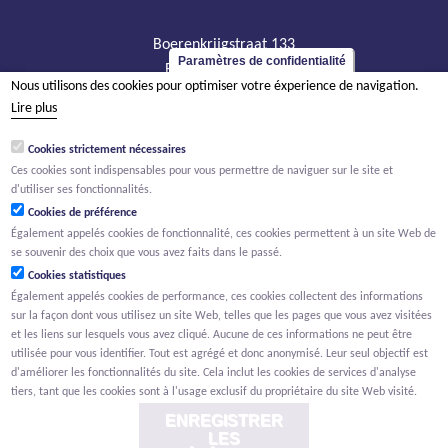
Boerenkrijgstraat 133
Paramètres de confidentialité
BE - 2800 Malines
Nous utilisons des cookies pour optimiser votre éxperience de navigation.
tél +32 15 569 965
Lire plus
groep@willemen.be
Cookies strictement nécessaires
TVA BE 0466.256.432
Ces cookies sont indispensables pour vous permettre de naviguer sur le site et
RPM Anvers, département Malines
d'utiliser ses fonctionnalités.
Cookies de préférence
Également appelés cookies de fonctionnalité, ces cookies permettent à un site Web de
se souvenir des choix que vous avez faits dans le passé.
Cookies statistiques
Également appelés cookies de performance, ces cookies collectent des informations
sur la façon dont vous utilisez un site Web, telles que les pages que vous avez visitées
et les liens sur lesquels vous avez cliqué. Aucune de ces informations ne peut être
utilisée pour vous identifier. Tout est agrégé et donc anonymisé. Leur seul objectif est
d'améliorer les fonctionnalités du site. Cela inclut les cookies de services d'analyse
tiers, tant que les cookies sont à l'usage exclusif du propriétaire du site Web visité.
ENREGISTRER
LES