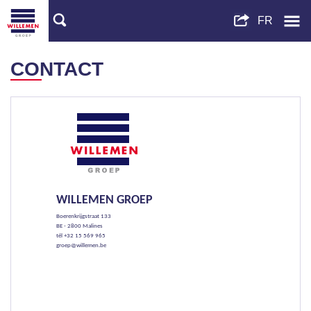
CONTACT
WILLEMEN GROEP
Boerenkrijgstraat 133
BE - 2800 Malines
tél +32 15 569 965
groep@willemen.be