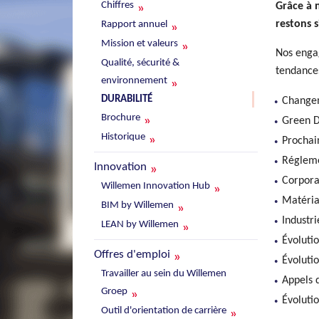
Chiffres
Grâce à 
restons 
Rapport annuel
Mission et valeurs
Nos enga
Qualité, sécurité &
tendances
environnement
DURABILITÉ
Changem
Brochure
Green D
Historique
Prochai
Régleme
Innovation
Corporat
Willemen Innovation Hub
Matéria
BIM by Willemen
Industri
LEAN by Willemen
Évolutio
Offres d'emploi
Évolutio
Travailler au sein du Willemen
Appels d
Groep
Évoluti
Outil d'orientation de carrière