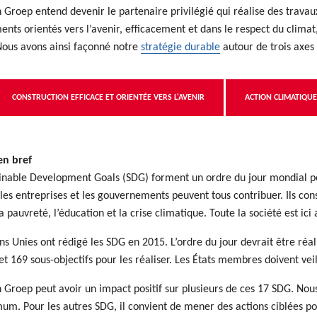
Groep entend devenir le partenaire privilégié qui réalise des travaux
ents orientés vers l’avenir, efficacement et dans le respect du climat
Nous avons ainsi façonné notre
stratégie durable
autour de trois axes
CONSTRUCTION EFFICACE ET ORIENTÉE VERS L'AVENIR
ACTION CLIMATIQUE
en bref
ainable Development Goals (SDG) forment un ordre du jour mondial p
 les entreprises et les gouvernements peuvent tous contribuer. Ils co
la pauvreté, l’éducation et la crise climatique. Toute la société est ici 
ns Unies ont rédigé les SDG en 2015. L’ordre du jour devrait être réa
 et 169 sous-objectifs pour les réaliser. Les États membres doivent veil
Groep peut avoir un impact positif sur plusieurs de ces 17 SDG. Nous 
m. Pour les autres SDG, il convient de mener des actions ciblées po