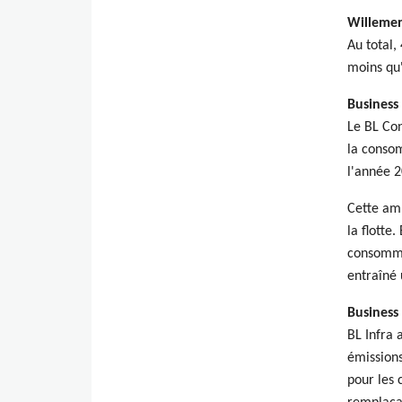
Willeme
Au total,
moins qu'
Business
Le BL Con
la consom
l'année 2
Cette amb
la flotte.
consommat
entraîné 
Business 
BL Infra 
émissions
pour les 