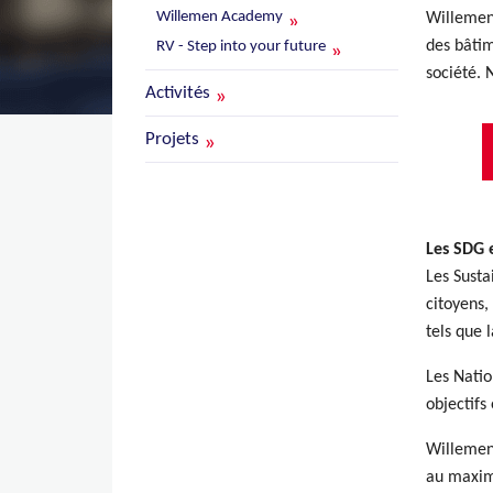
Willemen Academy
Willemen 
des bâtim
RV - Step into your future
société. 
Activités
Projets
Les SDG 
Les Sust
citoyens,
tels que 
Les Natio
objectifs
Willemen 
au maximu