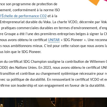
ce son programme de protection de
nnement, conformément à la norme ISO
l’Échelle de performance CO2
et à la
’Entrepreneuriat durable du Voka. La charte VCDO, décernée par Vok
e pratiques commerciales durables en termes d'environnement, d'eng
re Groupe a été l’une des premières entreprises belges à signer la Ch
nous avons obtenu le certificat
UNITAR
« SDG Pioneer ». Une reconna
is nous ambitionnons mieux. C’est pour cette raison que nous avons l
us loin que le SDG Pioneer.
on du certificat SDG Champion souligne la contribution de Willemen 
ODD) des Nations Unies. En 2023, nous avons obtenu le certificat UN
 transition et contribue au changement systémique nécessaire pour 
vec sa politique de durabilité. En renouvelant le certificat VCDO et
firme son leadership et son engagement en faveur de la durabilité.