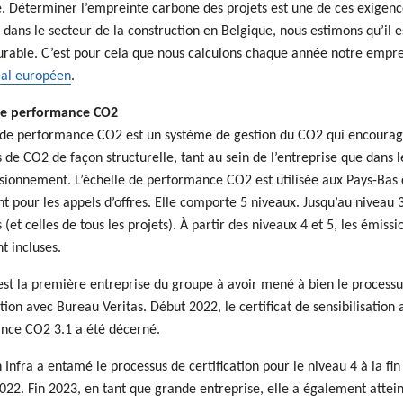
é. Déterminer l’empreinte carbone des projets est une de ces exigen
 dans le secteur de la construction en Belgique, nous estimons qu’il e
able. C’est pour cela que nous calculons chaque année notre emprei
al européen
.
de performance CO2
 de performance CO2 est un système de gestion du CO2 qui encourage l
 de CO2 de façon structurelle, tant au sein de l’entreprise que dans l
isionnement. L’échelle de performance CO2 est utilisée aux Pays-B
t pour les appels d’offres. Elle comporte 5 niveaux. Jusqu’au niveau 3 
 (et celles de tous les projets). À partir des niveaux 4 et 5, les émis
t incluses.
t la première entreprise du groupe à avoir mené à bien le processus 
tion avec Bureau Veritas. Début 2022, le certificat de sensibilisatio
nce CO2 3.1 a été décerné.
Infra a entamé le processus de certification pour le niveau 4 à la fi
022. Fin 2023, en tant que grande entreprise, elle a également atteint