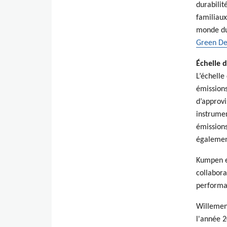
durabilit
familiaux
monde dur
Green De
Échelle 
L’échelle
émissions
d’approv
instrumen
émissions
égalemen
Kumpen es
collabora
performa
Willemen 
l'année 2