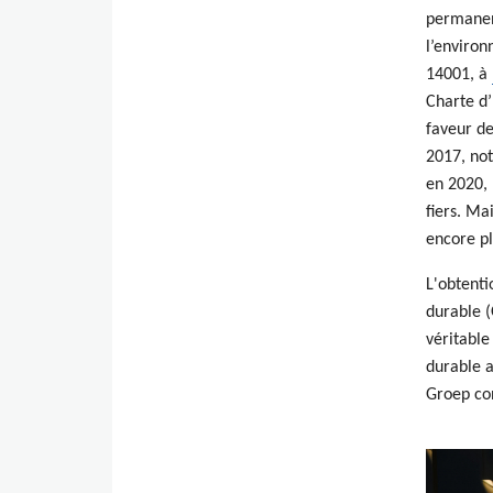
permanen
l’enviro
14001, à
Charte d
faveur d
2017, not
en 2020, 
fiers. Ma
encore pl
L'obtenti
durable (
véritable
durable a
Groep con