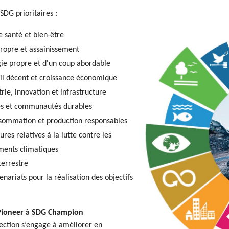
 SDG prioritaires :
e santé et bien-être
el.JPG
propre et assainissement
gie propre et d'un coup abordable
ail décent et croissance économique
trie, innovation et infrastructure
les et communautés durables
sommation et production responsables
res relatives à la lutte contre les
ents climatiques
terrestre
enariats pour la réalisation des objectifs
Pioneer à SDG Champion
ection s’engage à améliorer en