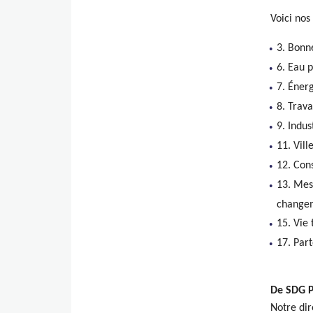
Voici nos
3. Bonn
Knips
6. Eau 
7. Éner
8. Trav
9. Indus
11. Vil
12. Con
13. Mesu
changem
15. Vie 
17. Part
De SDG 
Notre dir