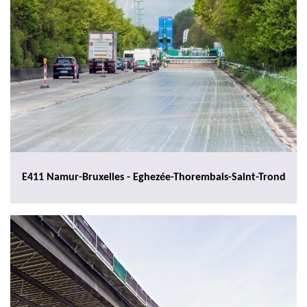
E411 Namur-Bruxelles - Eghezée-Thorembais-Saint-Trond