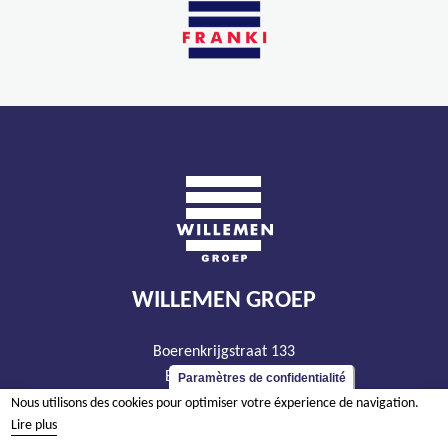
WILLEMEN GROEP
Boerenkrijgstraat 133
BE - 2800 Malines
Paramètres de confidentialité
tél +32 15 569 965
Nous utilisons des cookies pour optimiser votre éxperience de navigation.
Lire plus
groep@willemen.be