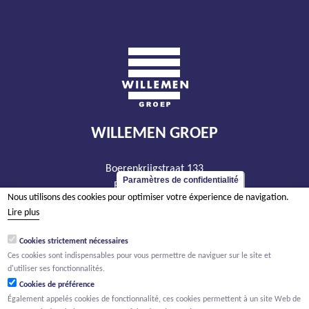
WILLEMEN GROEP
Boerenkrijgstraat 133
Paramètres de confidentialité
BE - 2800 Malines
Nous utilisons des cookies pour optimiser votre éxperience de navigation.
tél +32 15 569 965
Lire plus
groep@willemen.be
Cookies strictement nécessaires
TVA BE 0466.256.432
Ces cookies sont indispensables pour vous permettre de naviguer sur le site et
RPM Anvers, département Malines
d'utiliser ses fonctionnalités.
Cookies de préférence
Également appelés cookies de fonctionnalité, ces cookies permettent à un site Web de