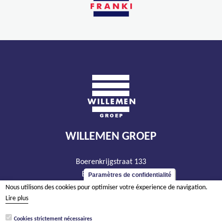
WILLEMEN GROEP
Boerenkrijgstraat 133
BE - 2800 Malines
Paramètres de confidentialité
tél +32 15 569 965
Nous utilisons des cookies pour optimiser votre éxperience de navigation.
Lire plus
groep@willemen.be
TVA BE 0466.256.432
Cookies strictement nécessaires