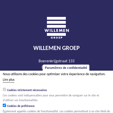
WILLEMEN GROEP
Boerenkrijgstraat 133
BE - 2800 Malines
Paramètres de confidentialité
tél +32 15 569 965
Nous utilisons des cookies pour optimiser votre éxperience de navigation.
Lire plus
groep@willemen.be
TVA BE 0466.256.432
Cookies strictement nécessaires
Ces cookies sont indispensables pour vous permettre de naviguer sur le site et
RPM Anvers, département Malines
d'utiliser ses fonctionnalités.
Cookies de préférence
Également appelés cookies de fonctionnalité, ces cookies permettent à un site Web de