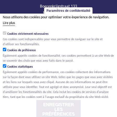
Boerenkrijgstraat 133
Paramètres de confidentialité
BE - 2800 Malines
Nous utilisons des cookies pour optimiser votre éxperience de navigation.
tél +32 15 569 965
Lire plus
groep@willemen.be
Cookies strictement nécessaires
TVA BE 0466.256.432
Ces cookies sont indispensables pour vous permettre de naviguer sur le site et
RPM Anvers, département Malines
d'utiliser ses fonctionnalités.
Cookies de préférence
Également appelés cookies de fonctionnalité, ces cookies permettent à un site Web de
se souvenir des choix que vous avez faits dans le passé.
Cookies statistiques
Également appelés cookies de performance, ces cookies collectent des informations
sur la façon dont vous utilisez un site Web, telles que les pages que vous avez visitées
et les liens sur lesquels vous avez cliqué. Aucune de ces informations ne peut être
utilisée pour vous identifier. Tout est agrégé et donc anonymisé. Leur seul objectif est
d'améliorer les fonctionnalités du site. Cela inclut les cookies de services d'analyse
tiers, tant que les cookies sont à l'usage exclusif du propriétaire du site Web visité.
ENREGISTRER
LES
PRÉFÉRENCES