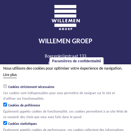
WILLEMEN GROEP
Boerenkrijgstraat 133
Paramètres de confidentialité
BE - 2800 Malines
Nous utilisons des cookies pour optimiser votre éxperience de navigation.
tél +32 15 569 965
Lire plus
groep@willemen.be
Cookies strictement nécessaires
TVA BE 0466.256.432
Ces cookies sont indispensables pour vous permettre de naviguer sur le site et
RPM Anvers, département Malines
d'utiliser ses fonctionnalités.
Cookies de préférence
Également appelés cookies de fonctionnalité, ces cookies permettent à un site Web de
se souvenir des choix que vous avez faits dans le passé.
Cookies statistiques
Également appelés cookies de performance, ces cookies collectent des informations