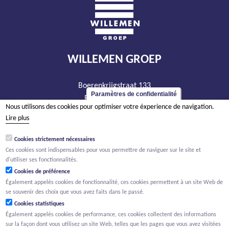
WILLEMEN GROEP
Boerenkrijgstraat 133
Paramètres de confidentialité
BE - 2800 Malines
Nous utilisons des cookies pour optimiser votre éxperience de navigation.
tél +32 15 569 965
Lire plus
groep@willemen.be
Cookies strictement nécessaires
TVA BE 0466.256.432
Ces cookies sont indispensables pour vous permettre de naviguer sur le site et
RPM Anvers, département Malines
d'utiliser ses fonctionnalités.
Cookies de préférence
Également appelés cookies de fonctionnalité, ces cookies permettent à un site Web de
se souvenir des choix que vous avez faits dans le passé.
Cookies statistiques
Également appelés cookies de performance, ces cookies collectent des informations
sur la façon dont vous utilisez un site Web, telles que les pages que vous avez visitées