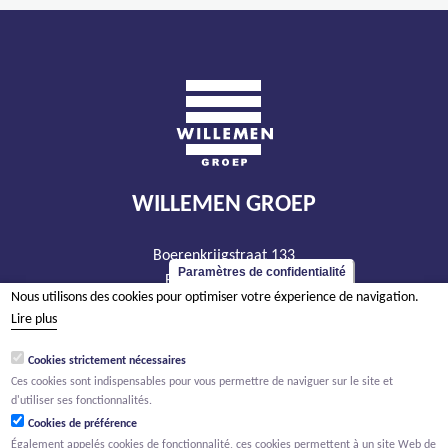
WILLEMEN GROEP
Boerenkrijgstraat 133
Paramètres de confidentialité
BE - 2800 Malines
Nous utilisons des cookies pour optimiser votre éxperience de navigation.
tél +32 15 569 965
Lire plus
groep@willemen.be
Cookies strictement nécessaires
TVA BE 0466.256.432
Ces cookies sont indispensables pour vous permettre de naviguer sur le site et
RPM Anvers, département Malines
d'utiliser ses fonctionnalités.
Cookies de préférence
Également appelés cookies de fonctionnalité, ces cookies permettent à un site Web de