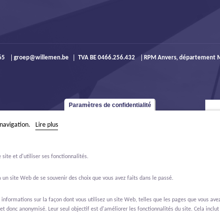
965
groep@willemen.be
TVA BE 0466.256.432
RPM Anvers, département M
Paramètres de confidentialité
 navigation.
Lire plus
ite et d'utiliser ses fonctionnalités.
 un site Web de se souvenir des choix que vous avez faits dans le passé.
formations sur la façon dont vous utilisez un site Web, telles que les pages que vous avez 
et donc anonymisé. Leur seul objectif est d'améliorer les fonctionnalités du site. Cela inclut 
ffres d'emploi
À propos de nous
Contact
Real Estate