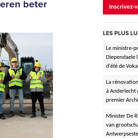
leren beter
Inscrivez-v
LES PLUS LU
Le ministre-p
Diependaele l
d'été de Voka
»
à Asse.
La rénovation
à Anderlecht 
premier Archi
»
Vlaanderen
Minister De R
van grootscha
Antwerpsest