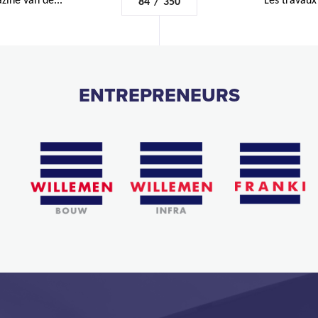
zine van de...
Les travaux 
84
/
350
ENTREPRENEURS