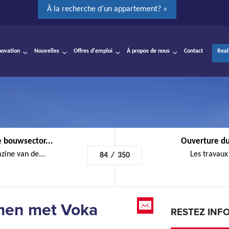
À la recherche d’un appartement? »
novation
Nouvelles
Offres d'emploi
À propos de nous
Contact
Real
 bouwsector...
Ouverture du
zine van de...
Les travaux 
84
/
350
amen met Voka
RESTEZ INF