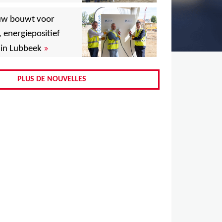
,
uw bouwt voor
,
, energiepositief
»
in Lubbeek
,
,
PLUS DE NOUVELLES
,
,
,
,
,