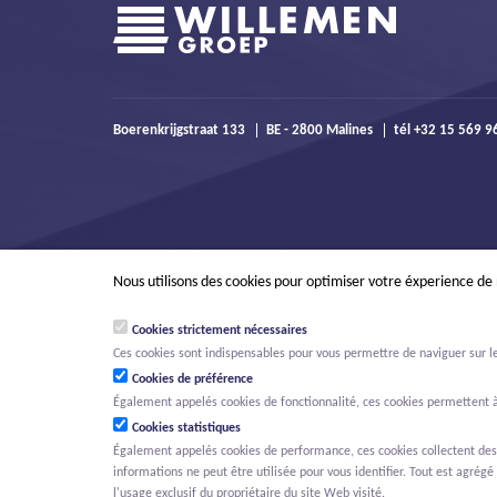
Boerenkrijgstraat 133
BE - 2800 Malines
tél +32 15 569 
Nous utilisons des cookies pour optimiser votre éxperience de
Cookies strictement nécessaires
Ces cookies sont indispensables pour vous permettre de naviguer sur le s
Cookies de préférence
Également appelés cookies de fonctionnalité, ces cookies permettent à
Cookies statistiques
Également appelés cookies de performance, ces cookies collectent des in
informations ne peut être utilisée pour vous identifier. Tout est agrégé 
© Willemen Groep
Activités
Projets
Innovation
Nouvelles
O
l'usage exclusif du propriétaire du site Web visité.