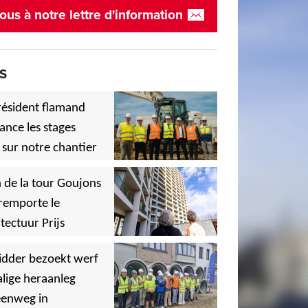
ous à notre lettre d'information
S
résident flamand
ance les stages
 sur notre chantier
,
 de la tour Goujons
remporte le
tectuur Prijs
,
idder bezoekt werf
lige heraanleg
,
,
eenweg in