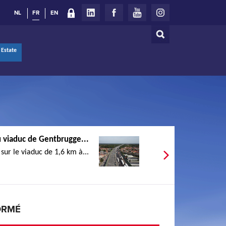
NL
FR
EN
Rechercher
Formulaire
 Estate
de
recherche
 viaduc de Gentbrugge...
sur le viaduc de 1,6 km à...
ORMÉ