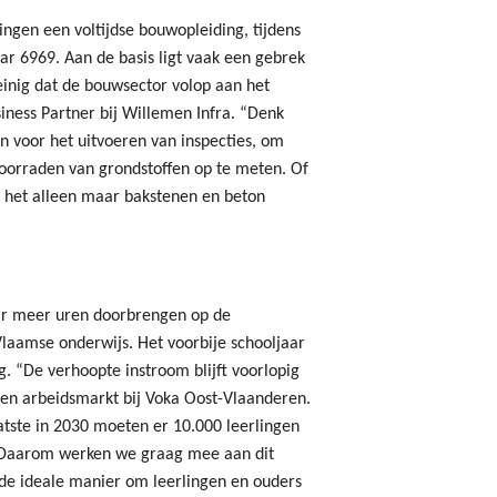
ingen een voltijdse bouwopleiding, tijdens
r 6969. Aan de basis ligt vaak een gebrek
einig dat de bouwsector volop aan het
iness Partner bij Willemen Infra. “Denk
n voor het uitvoeren van inspecties, om
oorraden van grondstoffen op te meten. Of
at het alleen maar bakstenen en beton
aar meer uren doorbrengen op de
 Vlaamse onderwijs. Het voorbije schooljaar
g. “De verhoopte instroom blijft voorlopig
 en arbeidsmarkt bij Voka Oost-Vlaanderen.
aatste in 2030 moeten er 10.000 leerlingen
. Daarom werken we graag mee aan dit
n de ideale manier om leerlingen en ouders