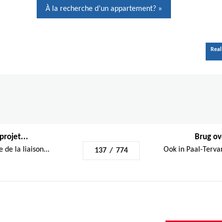
À la recherche d’un appartement? »
novation
Nouvelles
Offres d'emploi
À propos de nous
Contact
Real
projet...
Brug ove
de la liaison...
Ook in Paal-Tervan
137
/
774
 Award of
RESTEZ INF