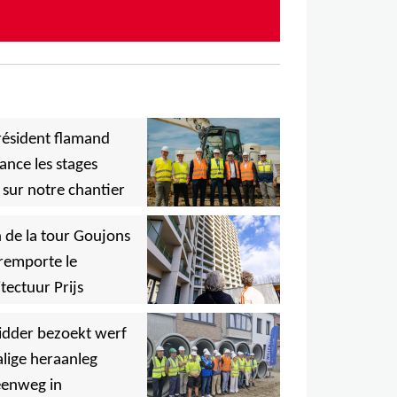
ous à notre lettre d'information
S
résident flamand
ance les stages
 sur notre chantier
,
 de la tour Goujons
remporte le
tectuur Prijs
,
idder bezoekt werf
lige heraanleg
,
,
eenweg in