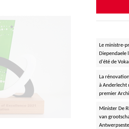
tion
Inscrivez-v
LES PLUS LU
Le ministre-p
Diependaele l
d'été de Voka
»
à Asse.
La rénovation
à Anderlecht 
premier Archi
»
Vlaanderen
Minister De R
Paramètres de confidentialité
van grootscha
 navigation.
Lire plus
Antwerpsest