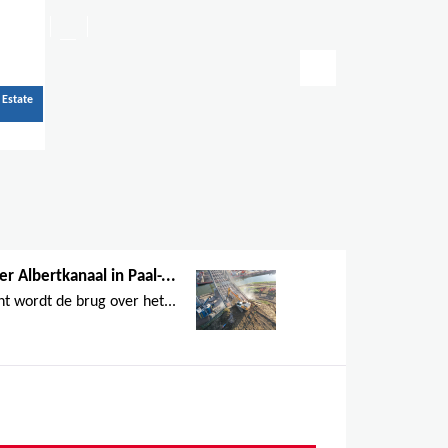
NL
FR
EN
Rechercher
Formulaire
 Estate
de
recherche
r Albertkanaal in Paal-...
t wordt de brug over het...
ORMÉ