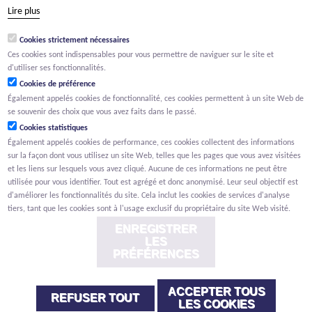
tél +32 15 569 965
Lire plus
groep@willemen.be
Cookies strictement nécessaires
TVA BE 0466.256.432
Ces cookies sont indispensables pour vous permettre de naviguer sur le site et
RPM Anvers, département Malines
d'utiliser ses fonctionnalités.
Cookies de préférence
Également appelés cookies de fonctionnalité, ces cookies permettent à un site Web de
se souvenir des choix que vous avez faits dans le passé.
Cookies statistiques
Également appelés cookies de performance, ces cookies collectent des informations
sur la façon dont vous utilisez un site Web, telles que les pages que vous avez visitées
et les liens sur lesquels vous avez cliqué. Aucune de ces informations ne peut être
utilisée pour vous identifier. Tout est agrégé et donc anonymisé. Leur seul objectif est
d'améliorer les fonctionnalités du site. Cela inclut les cookies de services d'analyse
tiers, tant que les cookies sont à l'usage exclusif du propriétaire du site Web visité.
ENREGISTRER
LES
PRÉFÉRENCES
ACCEPTER TOUS
Renonciation
Privacy
Cookies
Signalement des lanceurs d'alerte
REFUSER TOUT
LES COOKIES