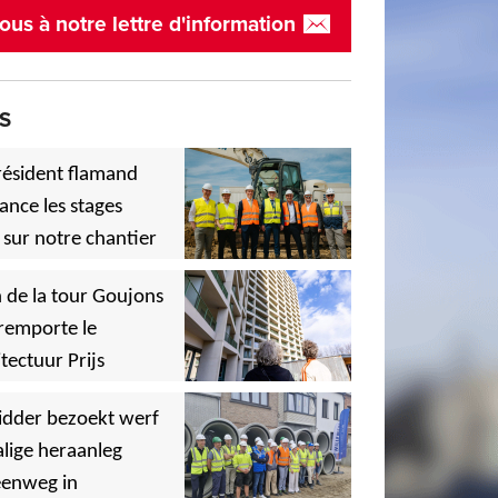
ous à notre lettre d'information
S
résident flamand
ance les stages
 sur notre chantier
,
 de la tour Goujons
remporte le
tectuur Prijs
,
idder bezoekt werf
lige heraanleg
,
,
eenweg in