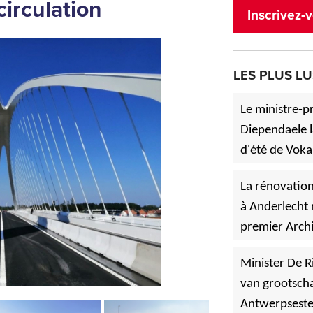
circulation
Inscrivez-v
LES PLUS LU
Le ministre-p
Diependaele l
d'été de Voka
»
à Asse.
La rénovation
à Anderlecht 
premier Archi
»
Vlaanderen
Minister De R
van grootscha
Antwerpsest