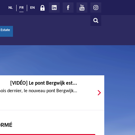
NL
FR
EN
Rechercher
Formulaire
 Estate
de
recherche
[VIDÉO] Le pont Bergwijk est...
ois dernier, le nouveau pont Bergwijk...
ORMÉ