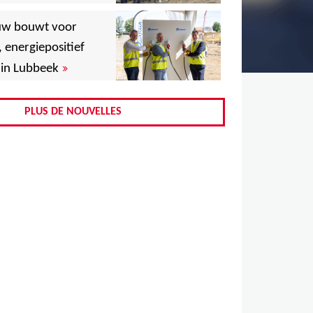
,
uw bouwt voor
,
, energiepositief
»
in Lubbeek
,
,
PLUS DE NOUVELLES
,
,
,
,
,