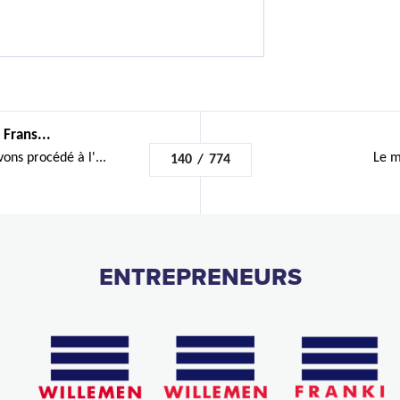
 Frans...
ons procédé à l'...
Le m
140
/
774
ENTREPRENEURS