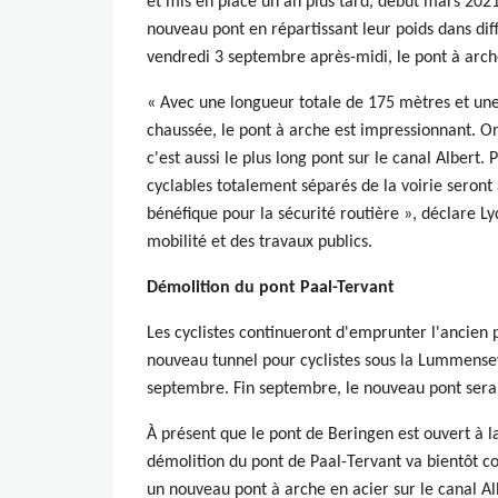
et mis en place un an plus tard, début mars 202
nouveau pont en répartissant leur poids dans diff
vendredi 3 septembre après-midi, le pont à arche
« Avec une longueur totale de 175 mètres et une
chaussée, le pont à arche est impressionnant. On 
c'est aussi le plus long pont sur le canal Albert. P
cyclables totalement séparés de la voirie seront
bénéfique pour la sécurité routière », déclare L
mobilité et des travaux publics.
Démolition du pont Paal-Tervant
Les cyclistes continueront d'emprunter l'ancien 
nouveau tunnel pour cyclistes sous la Lummense
septembre. Fin septembre, le nouveau pont sera a
À présent que le pont de Beringen est ouvert à la
démolition du pont de Paal-Tervant va bientôt co
un nouveau pont à arche en acier sur le canal Al