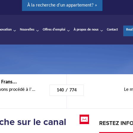
À la recherche d’un appartement? »
novation
Nouvelles
Offres d'emploi
À propos de nous
Contact
Real
 Frans...
ons procédé à l'...
Le m
140
/
774
che sur le canal
RESTEZ INF