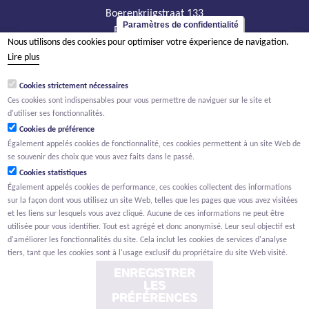
Boerenkrijgstraat 133
Paramètres de confidentialité
BE - 2800 Malines
Nous utilisons des cookies pour optimiser votre éxperience de navigation.
tél +32 15 569 965
Lire plus
groep@willemen.be
Cookies strictement nécessaires
TVA BE 0466.256.432
Ces cookies sont indispensables pour vous permettre de naviguer sur le site et
RPM Anvers, département Malines
d'utiliser ses fonctionnalités.
Cookies de préférence
Également appelés cookies de fonctionnalité, ces cookies permettent à un site Web de
se souvenir des choix que vous avez faits dans le passé.
Cookies statistiques
Également appelés cookies de performance, ces cookies collectent des informations
sur la façon dont vous utilisez un site Web, telles que les pages que vous avez visitées
et les liens sur lesquels vous avez cliqué. Aucune de ces informations ne peut être
utilisée pour vous identifier. Tout est agrégé et donc anonymisé. Leur seul objectif est
d'améliorer les fonctionnalités du site. Cela inclut les cookies de services d'analyse
tiers, tant que les cookies sont à l'usage exclusif du propriétaire du site Web visité.
ENREGISTRER
LES
PRÉFÉRENCES