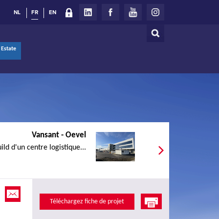
NL
FR
EN
Rechercher
Formulaire
 Estate
de
recherche
Vansant - Oevel
ld d'un centre logistique...
Téléchargez fiche de projet