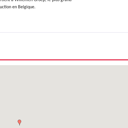
rtient à Willemen Groep, le plus grand
uction en Belgique.