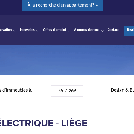
À la recherche d’un appartement? »
novation
Nouvelles
Offres d'emploi
À propos de nous
Contact
Real
s d’immeubles à...
Design & Bui
55
/
269
ECTRIQUE - LIÈGE