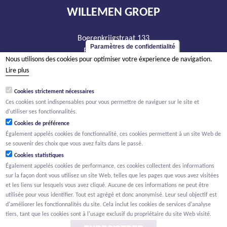
WILLEMEN GROEP
Boerenkrijgstraat 133
Paramètres de confidentialité
BE - 2800 Malines
Nous utilisons des cookies pour optimiser votre éxperience de navigation.
tél +32 15 569 965
Lire plus
groep@willemen.be
Cookies strictement nécessaires
TVA BE 0466.256.432
Ces cookies sont indispensables pour vous permettre de naviguer sur le site et
RPM Anvers, département Malines
d'utiliser ses fonctionnalités.
Cookies de préférence
Également appelés cookies de fonctionnalité, ces cookies permettent à un site Web de
se souvenir des choix que vous avez faits dans le passé.
Cookies statistiques
Également appelés cookies de performance, ces cookies collectent des informations
sur la façon dont vous utilisez un site Web, telles que les pages que vous avez visitées
et les liens sur lesquels vous avez cliqué. Aucune de ces informations ne peut être
utilisée pour vous identifier. Tout est agrégé et donc anonymisé. Leur seul objectif est
d'améliorer les fonctionnalités du site. Cela inclut les cookies de services d'analyse
tiers, tant que les cookies sont à l'usage exclusif du propriétaire du site Web visité.