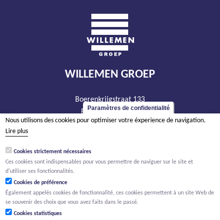
WILLEMEN GROEP
Boerenkrijgstraat 133
Paramètres de confidentialité
BE - 2800 Malines
Nous utilisons des cookies pour optimiser votre éxperience de navigation.
tél +32 15 569 965
Lire plus
groep@willemen.be
Cookies strictement nécessaires
TVA BE 0466.256.432
Ces cookies sont indispensables pour vous permettre de naviguer sur le site et
RPM Anvers, département Malines
d'utiliser ses fonctionnalités.
Cookies de préférence
Également appelés cookies de fonctionnalité, ces cookies permettent à un site Web de
se souvenir des choix que vous avez faits dans le passé.
Cookies statistiques