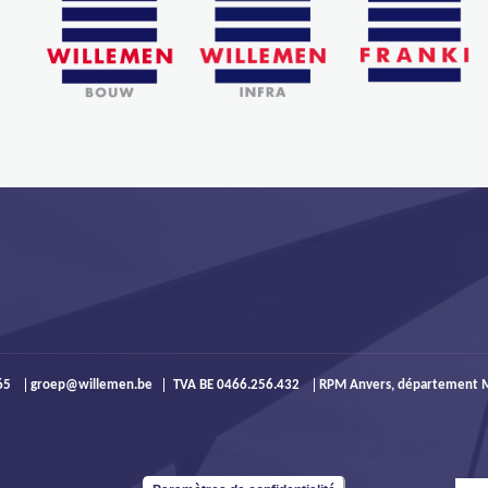
965
groep@willemen.be
TVA BE 0466.256.432
RPM Anvers, département M