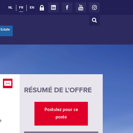
NL
FR
EN
Rechercher
Formulaire
 Estate
de
recherche
RÉSUMÉ DE L'OFFRE
Postulez pour ce
poste
e