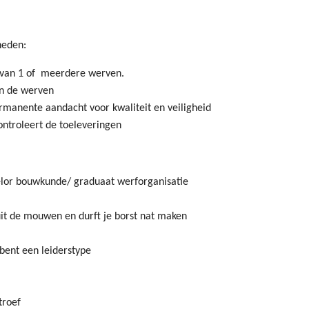
heden:
e van 1 of meerdere werven.
an de werven
anente aandacht voor kwaliteit en veiligheid
ontroleert de toeleveringen
helor bouwkunde/ graduaat werforganisatie
 uit de mouwen en durft je borst nat maken
 bent een leiderstype
troef