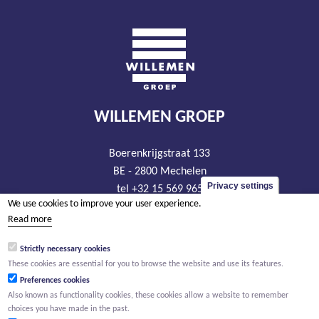
WILLEMEN GROEP
Boerenkrijgstraat 133
BE - 2800 Mechelen
Privacy settings
tel +32 15 569 965
We use cookies to improve your user experience.
groep@willemen.be
Read more
VAT BE 0466.256.432
Strictly necessary cookies
RLP Antwerp, department Mechelen
These cookies are essential for you to browse the website and use its features.
Preferences cookies
Also known as functionality cookies, these cookies allow a website to remember
choices you have made in the past.