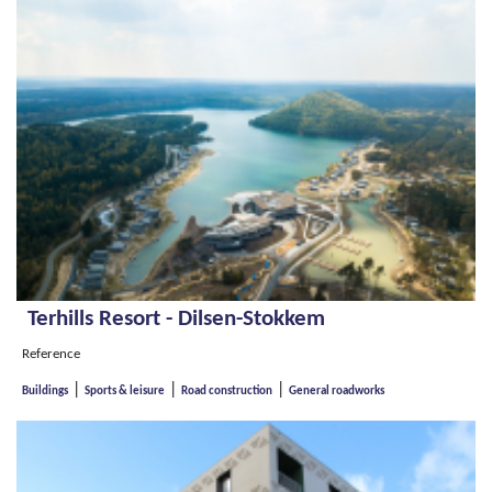
Terhills Resort - Dilsen-Stokkem
Reference
|
|
|
Buildings
Sports & leisure
Road construction
General roadworks