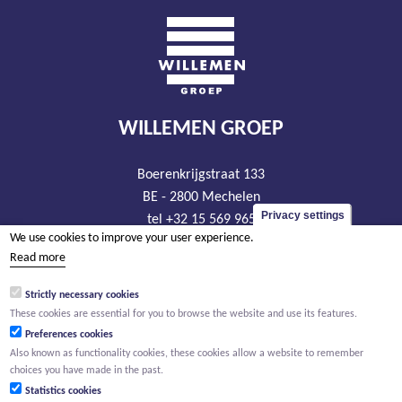
WILLEMEN GROEP
Boerenkrijgstraat 133
BE - 2800 Mechelen
Privacy settings
tel +32 15 569 965
We use cookies to improve your user experience.
groep@willemen.be
Read more
VAT BE 0466.256.432
Strictly necessary cookies
RLP Antwerp, department Mechelen
These cookies are essential for you to browse the website and use its features.
Preferences cookies
Also known as functionality cookies, these cookies allow a website to remember
choices you have made in the past.
Statistics cookies