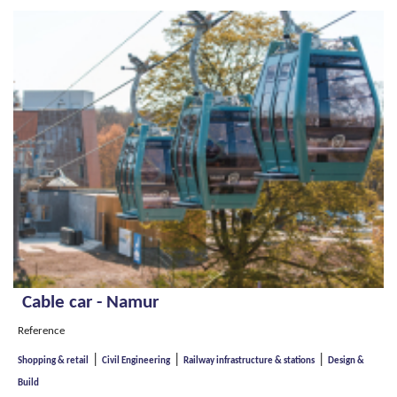
Cable car - Namur
Reference
|
|
|
Shopping & retail
Civil Engineering
Railway infrastructure & stations
Design &
Build