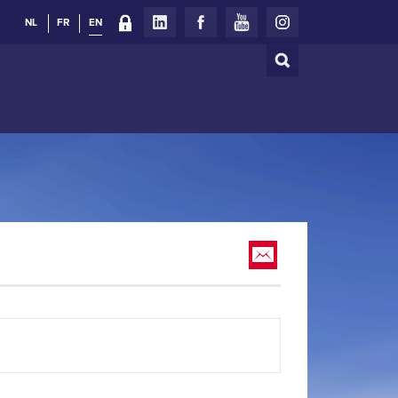
NL
FR
EN
Search
Search
form