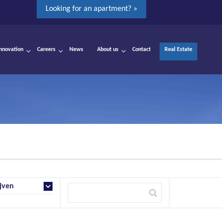
Looking for an apartment? »
Innovation
Careers
News
About us
Contact
Real Estate
jven