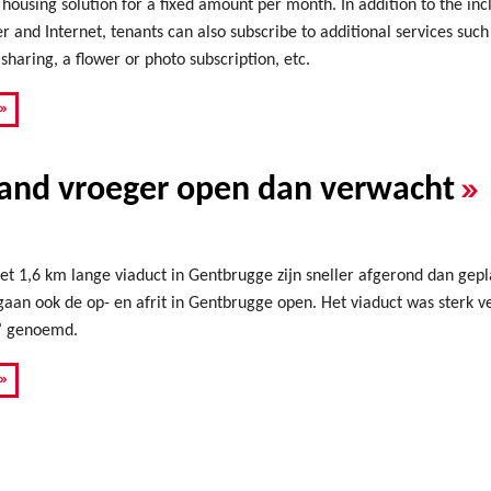
ousing solution for a fixed amount per month. In addition to the inclu
ter and Internet, tenants can also subscribe to additional services suc
sharing, a flower or photo subscription, etc.
»
»
and vroeger open dan verwacht
t 1,6 km lange viaduct in Gentbrugge zijn sneller afgerond dan gep
 gaan ook de op- en afrit in Gentbrugge open. Het viaduct was sterk
t’ genoemd.
»