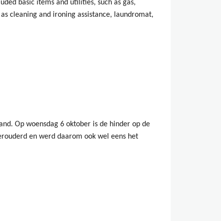
ded basic items and utilities, such as gas,
h as cleaning and ironing assistance, laundromat,
land. Op woensdag 6 oktober is de hinder op de
 verouderd en werd daarom ook wel eens het