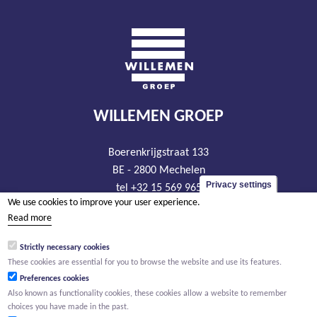
WILLEMEN GROEP
Boerenkrijgstraat 133
BE - 2800 Mechelen
Privacy settings
tel +32 15 569 965
We use cookies to improve your user experience.
groep@willemen.be
Read more
VAT BE 0466.256.432
Strictly necessary cookies
RLP Antwerp, department Mechelen
These cookies are essential for you to browse the website and use its features.
Preferences cookies
Also known as functionality cookies, these cookies allow a website to remember
choices you have made in the past.