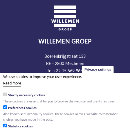
WILLEMEN GROEP
Boerenkrijgstraat 133
BE - 2800 Mechelen
Privacy settings
tel +32 15 569 965
We use cookies to improve your user experience.
groep@willemen.be
Read more
VAT BE 0466.256.432
Strictly necessary cookies
RLP Antwerp, department Mechelen
These cookies are essential for you to browse the website and use its features.
Preferences cookies
Also known as functionality cookies, these cookies allow a website to remember
choices you have made in the past.
Statistics cookies