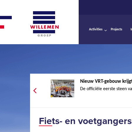
Activities
Projects
Nieuw VRT-gebouw krijgt
De officiële eerste steen v
Fiets- en voetganger