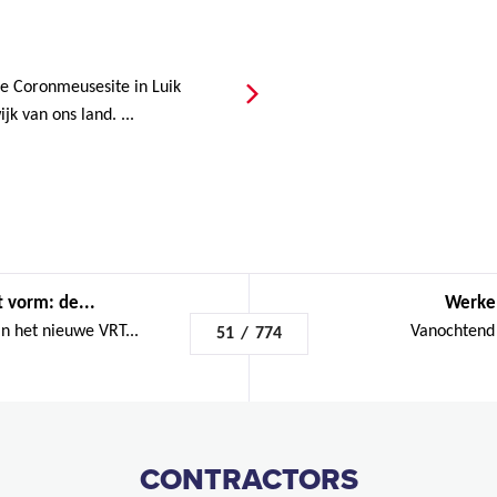
 Coronmeusesite in Luik
k van ons land. ...
 vorm: de...
Werken
an het nieuwe VRT...
Vanochtend 
51
/
774
CONTRACTORS