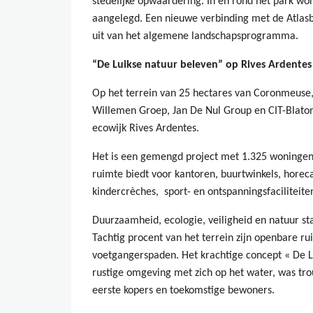
stedelijke opwaardering. In en rond het park 
aangelegd. Een nieuwe verbinding met de Atlas
uit van het algemene landschapsprogramma.
“De Luikse natuur beleven” op Rives Ardentes
Op het terrein van 25 hectares van Coronmeuse,
Willemen Groep, Jan De Nul Group en CIT-Blato
ecowijk Rives Ardentes.
Het is een gemengd project met 1.325 woningen 
ruimte biedt voor kantoren, buurtwinkels, horec
kindercrèches, sport- en ontspanningsfaciliteite
Duurzaamheid, ecologie, veiligheid en natuur st
Tachtig procent van het terrein zijn openbare ru
voetgangerspaden. Het krachtige concept « De L
rustige omgeving met zich op het water, was t
eerste kopers en toekomstige bewoners.