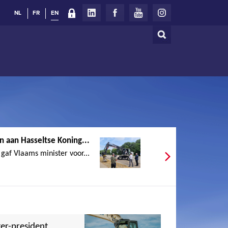
NL
FR
EN
Search
Search
form
 aan Hasseltse Koning...
gaf Vlaams minister voor...
er-president