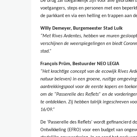
De brug zal toegankelijk zijn voor alle gebruikers 
voetgangers, steps en personen met een beperkte 
de parkkant en via een helling en trappen aan d
Willy Demeyer, Burgemeester Stad Luik
“Met Rives Ardentes, hebben we muren gesloopt
verschijnen de weerspiegelingen en biedt Coro
stad.”
François Prüm, Bestuurder NEO LEGIA
“Het krachtige concept van de ecowijk Rives Arde
natuur beleven) in een groene, rustige omgeving
aantrekkingspool voor de eerste kopers en toeko
om de “Passerelle des Reflets” en de vorderinge
te ontdekken. Zij hebben talrijk ingeschreven vo
16/09.”
De ‘Passerelle des Reflets’ wordt gefinancierd 
Ontwikkeling (EFRO) voor een budget van ongeve