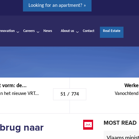
Looking for an apartment? »
Innovation
Careers
News
About us
Contact
Real Estate
 vorm: de...
Werken
an het nieuwe VRT...
Vanochtend 
51
/
774
MOST READ
sbrug naar
Vlaams minist