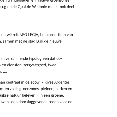
worden wandelpaden en nieuwe groenzones
brug en de Quai de Wallonie maakt ook deel
 ontwikkelt NEO LEGIA, het consortium van
n, samen met de stad Luik de nieuwe
in verschillende typologieën dat ook
a en diensten, zorgvastgoed, twee
n, ….
aan centraal in de ecowijk Rives Ardentes.
imten zoals groenzones, pleinen, parken en
uikse natuur beleven » in een groene,
rouwens een doorslaggevende reden voor de