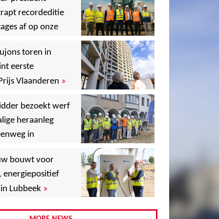
rapt recordeditie
ages af op onze
»
,
ujons toren in
nt eerste
»
Prijs Vlaanderen
,
idder bezoekt werf
lige heraanleg
,
,
eenweg in
,
uw bouwt voor
,
, energiepositief
»
in Lubbeek
,
,