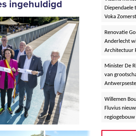
es ingehuldigd
Diependaele t
Voka Zomerst
werf in Asse
Renovatie Go
Anderlecht wi
Architectuur 
Minister De R
van grootscha
Antwerpsest
»
Hoboken
Willemen Bo
Fluvius nieuw
regiogebouw 