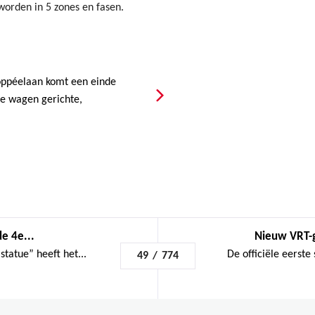
worden in 5 zones en fasen.
ppéelaan komt een einde
de wagen gerichte,
de 4e...
Nieuw VRT-g
tatue” heeft het...
De officiële eerste
49
/
774