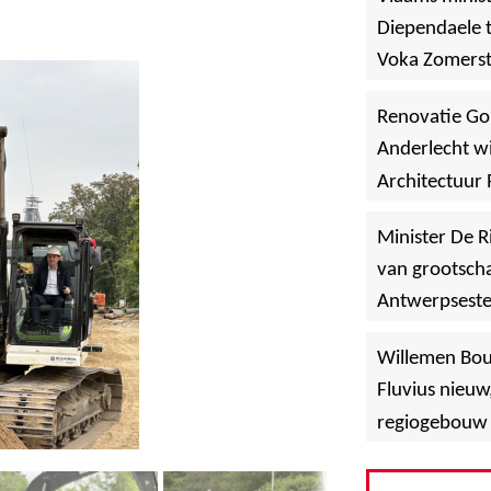
Diependaele t
Voka Zomerst
werf in Asse
Renovatie Go
Anderlecht wi
Architectuur 
Minister De R
van grootscha
Antwerpsest
»
Hoboken
Willemen Bo
Fluvius nieuw
regiogebouw 