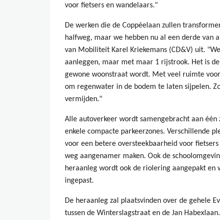
voor fietsers en wandelaars."
De werken die de Coppéelaan zullen transformer
halfweg, maar we hebben nu al een derde van al
van Mobiliteit Karel Kriekemans (CD&V) uit. "W
aanleggen, maar met maar 1 rijstrook. Het is d
gewone woonstraat wordt. Met veel ruimte voor 
om regenwater in de bodem te laten sijpelen. Zo
vermijden."
Alle autoverkeer wordt samengebracht aan één z
enkele compacte parkeerzones. Verschillende pl
voor een betere oversteekbaarheid voor fietsers
weg aangenamer maken. Ook de schoolomgeving 
heraanleg wordt ook de riolering aangepakt en
ingepast.
De heraanleg zal plaatsvinden over de gehele E
tussen de Winterslagstraat en de Jan Habexla