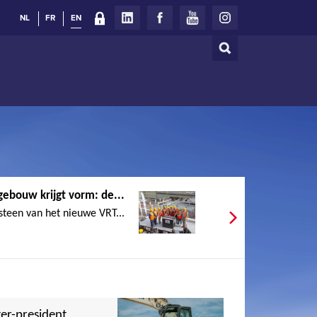
NL
FR
EN
Search
Search
form
ebouw krijgt vorm: de...
 steen van het nieuwe VRT...
er-president