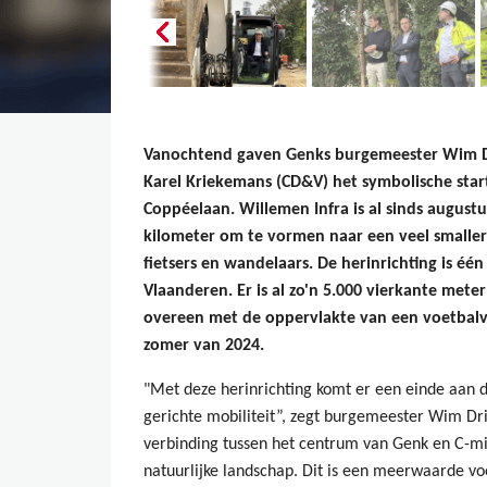
Vanochtend gaven Genks burgemeester Wim Dr
Karel Kriekemans (CD&V) het symbolische sta
Coppéelaan. Willemen Infra is al sinds august
kilometer om te vormen naar een veel smaller
fietsers en wandelaars. De herinrichting is éé
Vlaanderen. Er is al zo'n 5.000 vierkante me
overeen met de oppervlakte van een voetbalv
zomer van 2024.
"Met deze herinrichting komt er een einde aan 
gerichte mobiliteit”, zegt burgemeester Wim Dr
verbinding tussen het centrum van Genk en C-mi
natuurlijke landschap. Dit is een meerwaarde voo