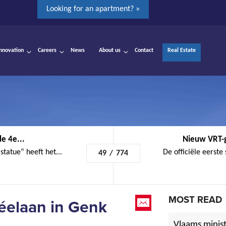
Looking for an apartment? »
Innovation
Careers
News
About us
Contact
Real Estate
de 4e...
Nieuw VRT-g
tatue” heeft het...
De officiële eerste
49
/
774
MOST READ
elaan in Genk
Vlaams minist