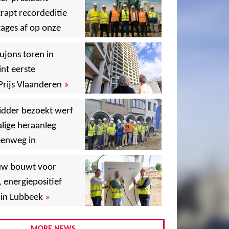
rapt recordeditie
ages af op onze
»
,
ujons toren in
nt eerste
»
Prijs Vlaanderen
,
idder bezoekt werf
lige heraanleg
,
,
eenweg in
,
uw bouwt voor
,
, energiepositief
»
in Lubbeek
,
,