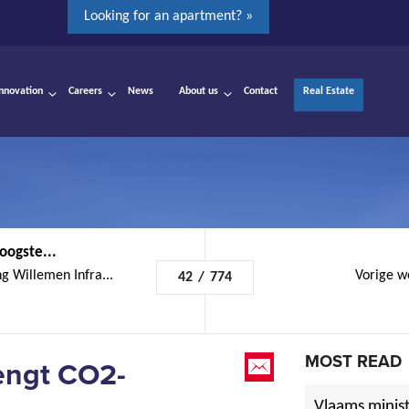
Looking for an apartment? »
Innovation
Careers
News
About us
Contact
Real Estate
oogste...
g Willemen Infra...
Vorige w
42
/
774
MOST READ
lengt CO2-
Vlaams minist