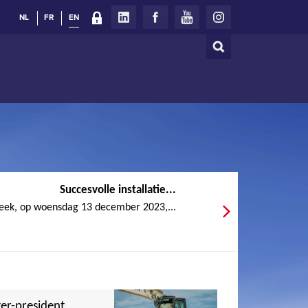
NL
FR
EN
Search
Search
form
Succesvolle installatie...
eek, op woensdag 13 december 2023,...
er-president