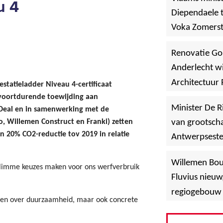
u 4
Diependaele t
Voka Zomerst
werf in Asse
Renovatie Go
Anderlecht wi
Architectuur 
statieladder Niveau 4-certificaat
 voortdurende toewijding aan
Minister De R
 Deal en in samenwerking met de
o, Willemen Construct en Franki) zetten
van grootscha
 20% CO2-reductie tov 2019 in relatie
Antwerpsest
»
Hoboken
Willemen Bo
 slimme keuzes maken voor ons werfverbruik
Fluvius nieuw
regiogebouw 
aten over duurzaamheid, maar ook concrete