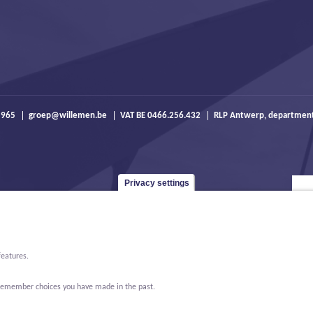
 965
groep@willemen.be
VAT BE 0466.256.432
RLP Antwerp, departmen
Privacy settings
features.
o remember choices you have made in the past.