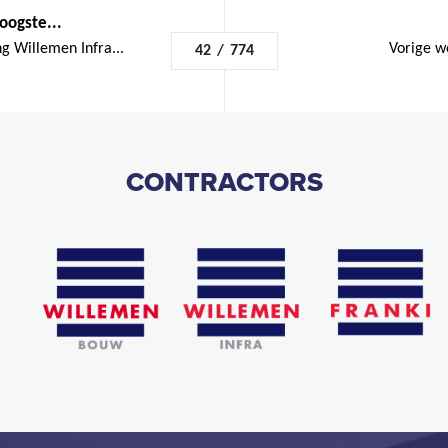
oogste...
g Willemen Infra...
Vorige w
42
/
774
CONTRACTORS