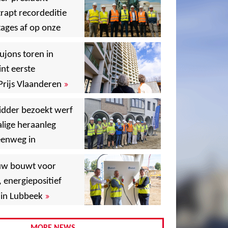
rapt recordeditie
ages af op onze
»
,
ujons toren in
nt eerste
»
Prijs Vlaanderen
,
idder bezoekt werf
lige heraanleg
,
,
eenweg in
,
uw bouwt voor
,
, energiepositief
»
in Lubbeek
,
,