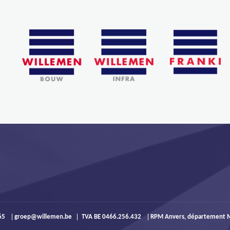
965
groep@willemen.be
TVA BE 0466.256.432
RPM Anvers, département M