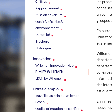
Chiffres
les proce
connaissa
Rapport annuel
un comité
Mission et valeurs
groupes d
Qualité, sécurité &
environnement
En outre,
Durabilité
utilisati
Brochure
également
Historique
Willemen 
Innovation
départeme
Willemen Innovation Hub
départeme
BIM BY WILLEMEN
collègues
LEAN by Willemen
informati
des infor
Offres d'emploi
est que t
Travailler au sein du Willemen
Enfin, le
Groep
nouvelles
Outil d'orientation de carrière