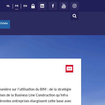
NL
FR
EN
Rechercher
Formulaire
 Estate
de
recherche
nière sur l’utilisation du BIM : de la stratégie
ises de la Business Line Construction qu’Infra
érentes entreprises élargissent cette base avec