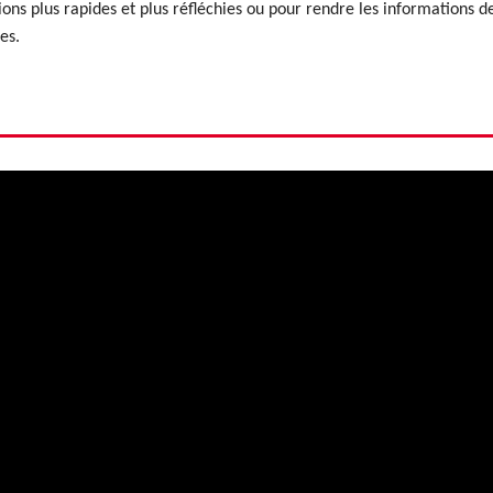
xions plus rapides et plus réfléchies ou pour rendre les informations d
es.
O
y Willemen