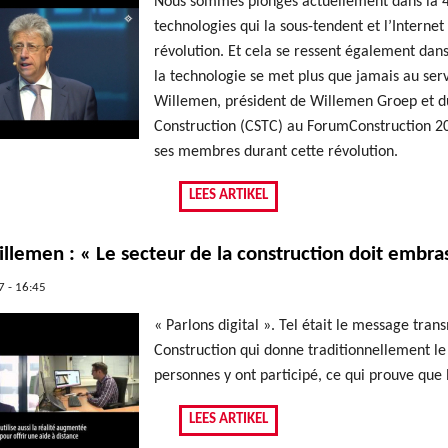
Nous sommes plongés actuellement dans la 4e r
technologies qui la sous-tendent et l’Internet
révolution. Et cela se ressent également dans
la technologie se met plus que jamais au serv
Willemen, président de Willemen Groep et du
Construction (CSTC) au ForumConstruction 20
ses membres durant cette révolution.
LEES ARTIKEL
llemen : « Le secteur de la construction doit embras
 - 16:45
« Parlons digital ». Tel était le message tra
Construction qui donne traditionnellement l
personnes y ont participé, ce qui prouve que 
LEES ARTIKEL