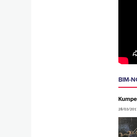
BIM-N
Pages
Kumpen
28/03/2017