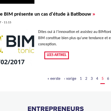
»
pe BIM présente un cas d'étude à Batibouw
 - 11:15
Dites oui à l’innovation et assistez au BIMton
BIM constitue bien plus qu’une tendance et es
conception.
LEES ARTIKEL
« eerste
‹ vorige
1
2
3
4
5
6
ENTREPRENEURS