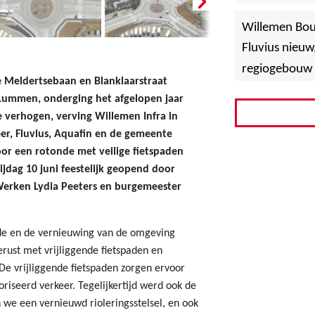
»
Hoboken
Willemen Bo
Fluvius nieuw
regiogebouw 
e Meldertsebaan en Blanklaarstraat
 Lummen, onderging het afgelopen jaar
 verhogen, verving Willemen Infra in
r, Fluvius, Aquafin en de gemeente
or een rotonde met veilige fietspaden
dag 10 juni feestelijk geopend door
Werken Lydia Peeters en burgemeester
nde en de vernieuwing van de omgeving
rust met vrijliggende fietspaden en
De vrijliggende fietspaden zorgen ervoor
oriseerd verkeer. Tegelijkertijd werd ook de
we een vernieuwd rioleringsstelsel, en ook