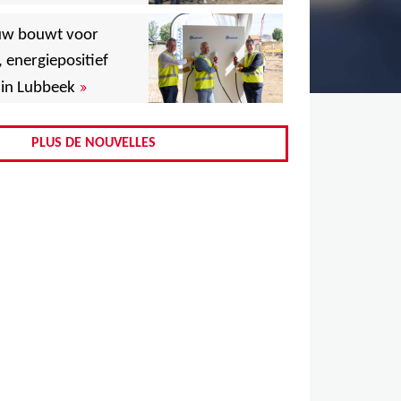
,
uw bouwt voor
,
, energiepositief
»
in Lubbeek
,
,
PLUS DE NOUVELLES
,
,
,
,
,