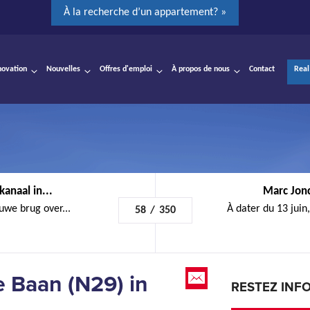
À la recherche d’un appartement? »
novation
Nouvelles
Offres d'emploi
À propos de nous
Contact
Real
anaal in...
Marc Jonc
euwe brug over...
À dater du 13 juin
58
/
350
 Baan (N29) in
RESTEZ INF