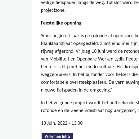
veilige fietspaden langs de weg. Tot slot werd h
projectzone.
Feestelijke opening
Sinds begin dit jaar is de rotonde al open voor 
Blanklaarstraat opengesteld. Sinds eind mei zijn
rijweg afgerond. Vrijdag 10 juni werd de rotond
van Mobiliteit en Openbare Werken Lydia Peete
Peeters is blij met het eindresultaat: ‘Het kruisp
weggebruikers. In het bijzonder voor fietsers die
comfortabele oversteekplaatsen. De vernieuwing 
nieuwe fietspaden in de omgeving.’
In het volgende project wordt het ontbrekende 
rotonde en de Geeneindestraat nog aangepakt, d
13 Juin, 2022 - 13:00
(onglet actif)
Willemen Infra