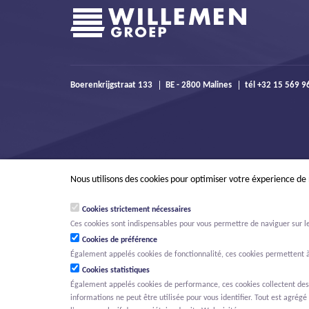
Boerenkrijgstraat 133
BE - 2800 Malines
tél +32 15 569 
Nous utilisons des cookies pour optimiser votre éxperience de
Cookies strictement nécessaires
Ces cookies sont indispensables pour vous permettre de naviguer sur le s
Cookies de préférence
Également appelés cookies de fonctionnalité, ces cookies permettent à
Cookies statistiques
Également appelés cookies de performance, ces cookies collectent des in
informations ne peut être utilisée pour vous identifier. Tout est agrégé 
© Willemen Groep
Activités
Projets
Innovation
Nouvelles
O