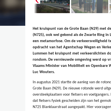
Het kruispunt van de Grote Baan (N29) met d
(N725), ook wel gekend als de Zwarte Ring in
een metamorfose. Om de verkeersveiligheid te
opdracht van het Agentschap Wegen en Verkee
Lummen het kruispunt met verkeerslichten do
rondom. De vernieuwde omgeving werd op vrij
Vlaams Minister van Mobiliteit en Openbare 
Luc Wouters.
In augustus 2021 startte de aanleg van de roto
Grote Baan (N29). De nieuwe rotonde werd uitge
oversteekplaatsen voor fietsers en voetgangers. 
dat fietsers fysiek gescheiden zijn van het gemot
N725 Blanklaarstraat aangepakt. Hier voorzagen 