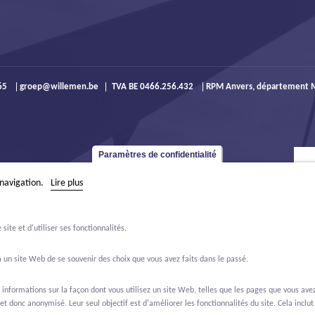
965
groep@willemen.be
TVA BE 0466.256.432
RPM Anvers, département M
Paramètres de confidentialité
 navigation.
Lire plus
ite et d'utiliser ses fonctionnalités.
 un site Web de se souvenir des choix que vous avez faits dans le passé.
formations sur la façon dont vous utilisez un site Web, telles que les pages que vous avez 
et donc anonymisé. Leur seul objectif est d'améliorer les fonctionnalités du site. Cela inclut 
ffres d'emploi
À propos de nous
Contact
Real Estate