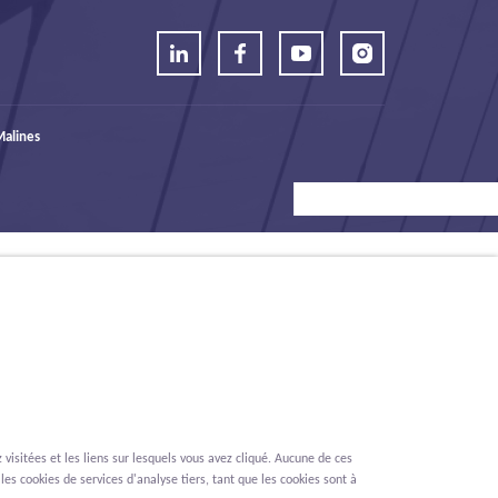
alines
visitées et les liens sur lesquels vous avez cliqué. Aucune de ces
les cookies de services d'analyse tiers, tant que les cookies sont à
Renonciation
Privacy
Cookies
Signalement des lanceurs d'alerte