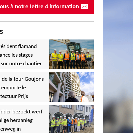
ous à notre lettre d'information
S
résident flamand
ance les stages
 sur notre chantier
,
 de la tour Goujons
remporte le
tectuur Prijs
,
idder bezoekt werf
lige heraanleg
,
,
eenweg in