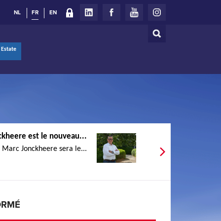
NL
FR
EN
Rechercher
Formulaire
 Estate
de
recherche
kheere est le nouveau...
, Marc Jonckheere sera le...
ORMÉ