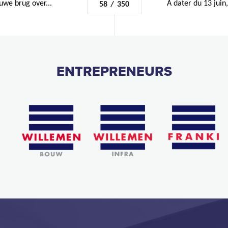
euwe brug over...
À dater du 13 juin
58
/
350
ENTREPRENEURS