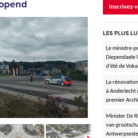
eopend
Inscrivez-v
LES PLUS LU
Le ministre-p
Diependaele l
d'été de Voka
»
à Asse.
La rénovation
à Anderlecht 
premier Archi
»
Vlaanderen
Minister De R
van grootscha
Antwerpsest