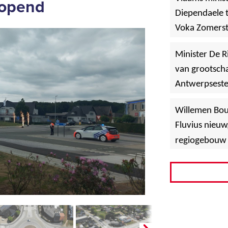
eopend
Diependaele t
Voka Zomerst
werf in Asse
Minister De R
van grootscha
Antwerpsest
»
Hoboken
Willemen Bo
Fluvius nieuw
regiogebouw 