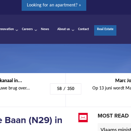
Looking for an apartment? »
Innovation
Careers
News
About us
Contact
Real Estate
anaal in...
Marc Jo
euwe brug over...
Op 13 juni wordt Ma
58
/
350
MOST READ
 Baan (N29) in
Vlaams minist