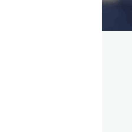
,
,
,
,