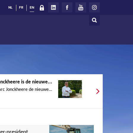
NL
FR
EN
Search
Search
form
nckheere is de nieuwe...
rc Jonckheere de nieuwe...
er-president