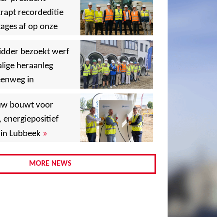
rapt recordeditie
ages af op onze
»
,
idder bezoekt werf
lige heraanleg
eenweg in
,
,
uw bouwt voor
, energiepositief
»
in Lubbeek
,
,
MORE NEWS
,
,