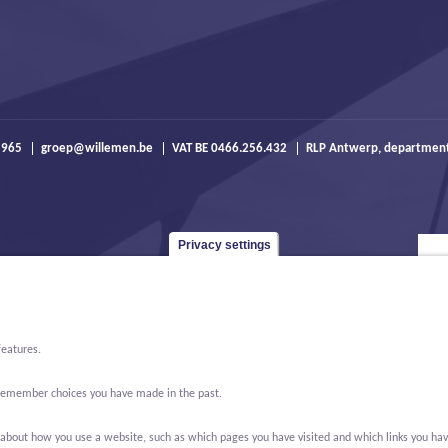
 965
groep@willemen.be
VAT BE 0466.256.432
RLP Antwerp, departmen
Privacy settings
features.
o remember choices you have made in the past.
bout how you use a website, such as which pages you have visited and which links you have cl