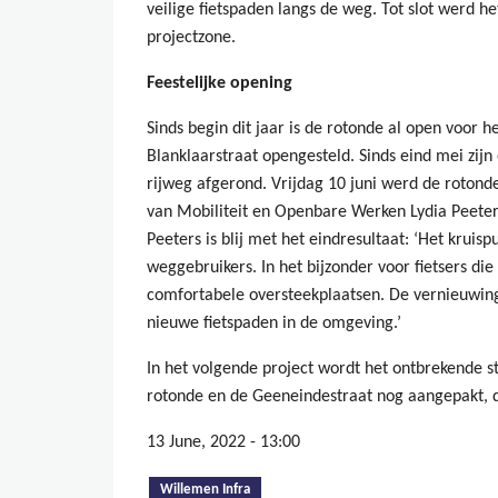
veilige fietspaden langs de weg. Tot slot werd h
projectzone.
Feestelijke opening
Sinds begin dit jaar is de rotonde al open voor 
Blanklaarstraat opengesteld. Sinds eind mei zijn
rijweg afgerond. Vrijdag 10 juni werd de rotond
van Mobiliteit en Openbare Werken Lydia Peete
Peeters is blij met het eindresultaat: ‘Het kruisp
weggebruikers. In het bijzonder voor fietsers die
comfortabele oversteekplaatsen. De vernieuwing 
nieuwe fietspaden in de omgeving.’
In het volgende project wordt het ontbrekende 
rotonde en de Geeneindestraat nog aangepakt, d
13 June, 2022 - 13:00
(active tab)
Willemen Infra