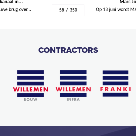
anaal in...
Marc Jo
euwe brug over...
Op 13 juni wordt Ma
58
/
350
CONTRACTORS