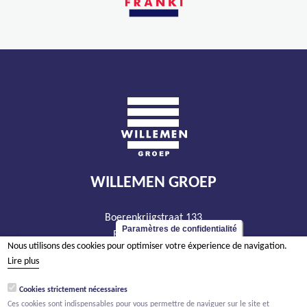
WILLEMEN GROEP
Boerenkrijgstraat 133
Paramètres de confidentialité
BE - 2800 Malines
Nous utilisons des cookies pour optimiser votre éxperience de navigation.
tél +32 15 569 965
Lire plus
groep@willemen.be
Cookies strictement nécessaires
TVA BE 0466.256.432
Ces cookies sont indispensables pour vous permettre de naviguer sur le site et