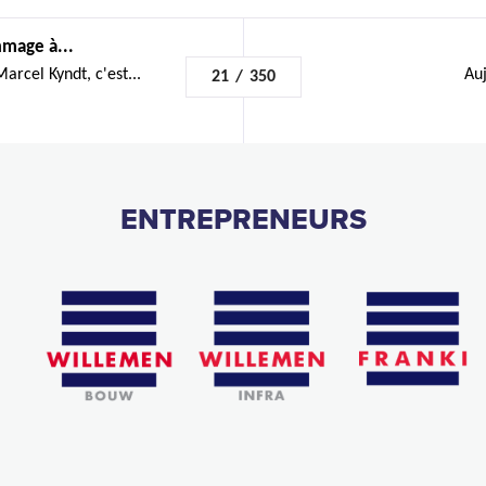
mage à...
rcel Kyndt, c'est...
Auj
21
/
350
ENTREPRENEURS