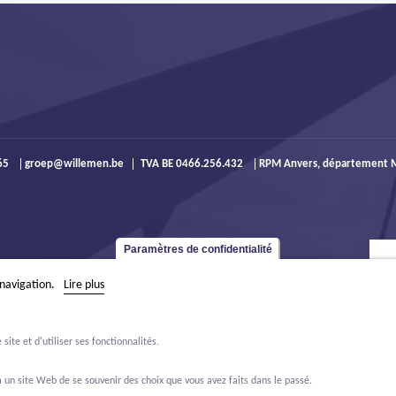
965
groep@willemen.be
TVA BE 0466.256.432
RPM Anvers, département M
Paramètres de confidentialité
 navigation.
Lire plus
ite et d'utiliser ses fonctionnalités.
 un site Web de se souvenir des choix que vous avez faits dans le passé.