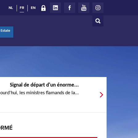
NL
FR
EN
Rechercher
Formulaire
 Estate
de
recherche
Signal de départ d'un énorme...
ourd'hui, les ministres flamands de la...
ORMÉ