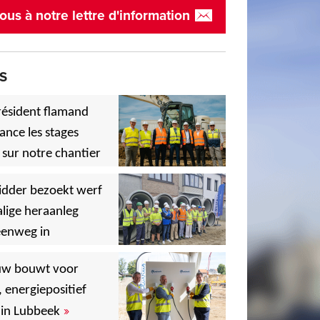
ous à notre lettre d'information
S
résident flamand
ance les stages
 sur notre chantier
,
idder bezoekt werf
lige heraanleg
eenweg in
,
,
uw bouwt voor
, energiepositief
»
in Lubbeek