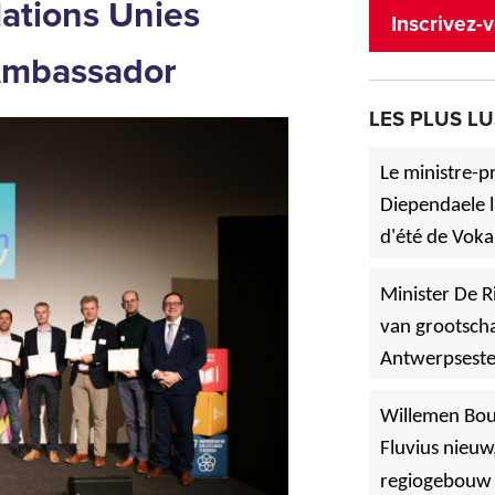
ations Unies
Inscrivez-v
 Ambassador
LES PLUS LU
Le ministre-p
Diependaele l
d'été de Voka
»
à Asse.
Minister De R
van grootscha
Antwerpsest
»
Hoboken
Willemen Bo
Fluvius nieuw
regiogebouw 