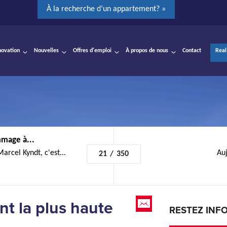
À la recherche d’un appartement? »
novation
Nouvelles
Offres d'emploi
À propos de nous
Contact
Real
mage à...
rcel Kyndt, c'est...
Auj
21
/
350
t la plus haute
RESTEZ INF