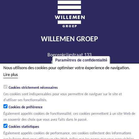
WILLEMEN GROEP
Boerenkrijgstraat 133
Paramètres de confidentialité
BE - 2800 Malines
Nous utilisons des cookies pour optimiser votre éxperience de navigation.
tél +32 15 569 965
Lire plus
groep@willemen.be
Cookies strictement nécessaires
TVA BE 0466.256.432
Ces cookies sont indispensables pour vous permettre de naviguer sur le site et
RPM Anvers, département Malines
d'utiliser ses fonctionnalités.
Cookies de préférence
Également appelés cookies de fonctionnalité, ces cookies permettent à un site Web de
se souvenir des choix que vous avez faits dans le passé.
Cookies statistiques
Également appelés cookies de performance, ces cookies collectent des informations