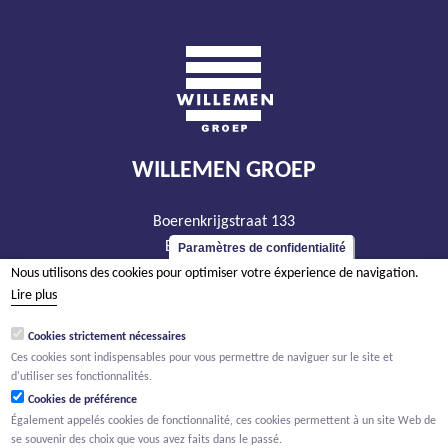
WILLEMEN GROEP
Boerenkrijgstraat 133
BE - 2800 Malines
Paramètres de confidentialité
tél +32 15 569 965
Nous utilisons des cookies pour optimiser votre éxperience de navigation.
Lire plus
groep@willemen.be
TVA BE 0466.256.432
Cookies strictement nécessaires
Ces cookies sont indispensables pour vous permettre de naviguer sur le site et
RPM Anvers, département Malines
d'utiliser ses fonctionnalités.
Cookies de préférence
Également appelés cookies de fonctionnalité, ces cookies permettent à un site Web de
se souvenir des choix que vous avez faits dans le passé.