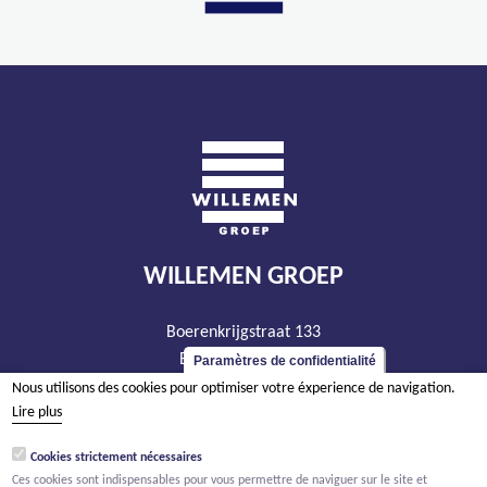
WILLEMEN GROEP
Boerenkrijgstraat 133
BE - 2800 Malines
Paramètres de confidentialité
tél +32 15 569 965
Nous utilisons des cookies pour optimiser votre éxperience de navigation.
Lire plus
groep@willemen.be
TVA BE 0466.256.432
Cookies strictement nécessaires
Ces cookies sont indispensables pour vous permettre de naviguer sur le site et
RPM Anvers, département Malines