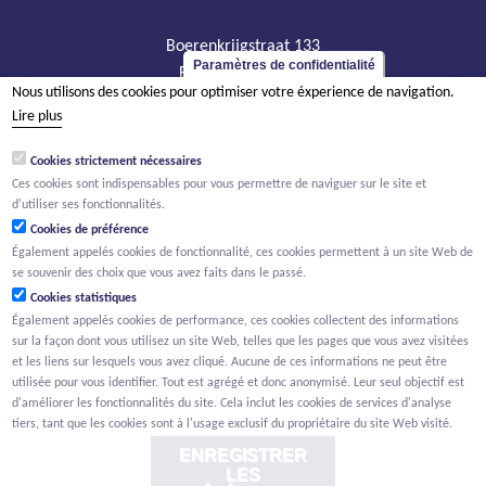
Boerenkrijgstraat 133
Paramètres de confidentialité
BE - 2800 Malines
Nous utilisons des cookies pour optimiser votre éxperience de navigation.
tél +32 15 569 965
Lire plus
groep@willemen.be
Cookies strictement nécessaires
TVA BE 0466.256.432
Ces cookies sont indispensables pour vous permettre de naviguer sur le site et
RPM Anvers, département Malines
d'utiliser ses fonctionnalités.
Cookies de préférence
Également appelés cookies de fonctionnalité, ces cookies permettent à un site Web de
se souvenir des choix que vous avez faits dans le passé.
Cookies statistiques
Également appelés cookies de performance, ces cookies collectent des informations
sur la façon dont vous utilisez un site Web, telles que les pages que vous avez visitées
et les liens sur lesquels vous avez cliqué. Aucune de ces informations ne peut être
utilisée pour vous identifier. Tout est agrégé et donc anonymisé. Leur seul objectif est
d'améliorer les fonctionnalités du site. Cela inclut les cookies de services d'analyse
tiers, tant que les cookies sont à l'usage exclusif du propriétaire du site Web visité.
ENREGISTRER
LES