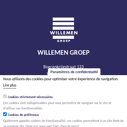
WILLEMEN GROEP
Boerenkrijgstraat 133
Paramètres de confidentialité
BE - 2800 Malines
Nous utilisons des cookies pour optimiser votre éxperience de navigation.
tél +32 15 569 965
Lire plus
groep@willemen.be
Cookies strictement nécessaires
TVA BE 0466.256.432
Ces cookies sont indispensables pour vous permettre de naviguer sur le site et
RPM Anvers, département Malines
d'utiliser ses fonctionnalités.
Cookies de préférence
Également appelés cookies de fonctionnalité, ces cookies permettent à un site Web de
se souvenir des choix que vous avez faits dans le passé.