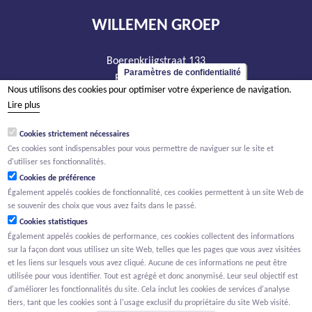
WILLEMEN GROEP
Boerenkrijgstraat 133
Paramètres de confidentialité
BE - 2800 Malines
Nous utilisons des cookies pour optimiser votre éxperience de navigation.
tél +32 15 569 965
Lire plus
groep@willemen.be
Cookies strictement nécessaires
TVA BE 0466.256.432
Ces cookies sont indispensables pour vous permettre de naviguer sur le site et
RPM Anvers, département Malines
d'utiliser ses fonctionnalités.
Cookies de préférence
Également appelés cookies de fonctionnalité, ces cookies permettent à un site Web de
se souvenir des choix que vous avez faits dans le passé.
Cookies statistiques
Également appelés cookies de performance, ces cookies collectent des informations
sur la façon dont vous utilisez un site Web, telles que les pages que vous avez visitées
et les liens sur lesquels vous avez cliqué. Aucune de ces informations ne peut être
utilisée pour vous identifier. Tout est agrégé et donc anonymisé. Leur seul objectif est
d'améliorer les fonctionnalités du site. Cela inclut les cookies de services d'analyse
tiers, tant que les cookies sont à l'usage exclusif du propriétaire du site Web visité.