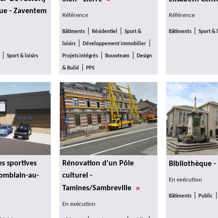
que - Zaventem
Référence
Référence
|
|
|
Bâtiments
Résidentiel
Sport &
Bâtiments
Sport & l
|
|
loisirs
Développement immobilier
|
|
|
Sport & loisirs
Projets intégrés
Bouwteam
Design
|
& Build
PPS
es sportives
Rénovation d'un Pôle
Bibliothèque -
Comblain-au-
culturel -
En exécution
»
Tamines/Sambreville
|
Bâtiments
Public
En exécution