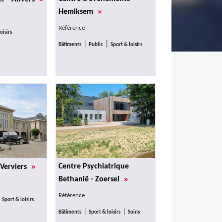
»
Hemiksem
Référence
oisirs
|
|
Bâtiments
Public
Sport & loisirs
»
Centre Psychiatrique
 Verviers
»
Bethanië - Zoersel
Référence
|
Sport & loisirs
|
|
Bâtiments
Sport & loisirs
Soins