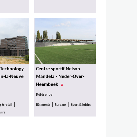
 Technology
Centre sportif Nelson
in-la-Neuve
Mandela - Neder-Over-
»
Heembeek
Référence
|
|
|
 & retail
Bâtiments
Bureaux
Sport & loisirs
sirs