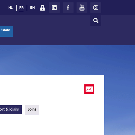
NL
FR
EN
Rechercher
Formulaire
 Estate
de
recherche
ort & loisirs
Soins