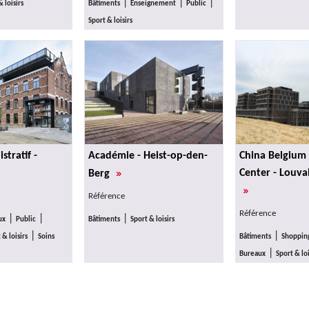
|
|
|
 loisirs
Bâtiments
Enseignement
Public
Sport & loisirs
stratif -
Académie - Heist-op-den-
China Belgium
»
Center - Louva
Berg
»
Référence
Référence
|
|
|
ux
Public
Bâtiments
Sport & loisirs
|
|
 & loisirs
Soins
Bâtiments
Shopping
|
Bureaux
Sport & loi