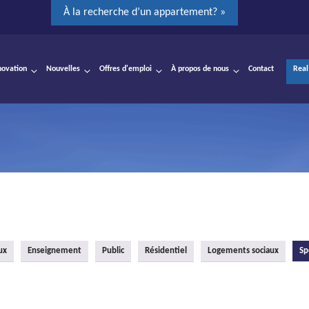
À la recherche d’un appartement? »
novation
Nouvelles
Offres d'emploi
À propos de nous
Contact
Real
ux
Enseignement
Public
Résidentiel
Logements sociaux
Sp