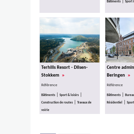
|
Bâtiments
Sport &
Terhills Resort - Dilsen-
Centre admini
»
»
Stokkem
Beringen
Référence
Référence
|
|
|
Bâtiments
Sport & loisirs
Bâtiments
Burea
|
|
Construction de routes
Travaux de
Résidentiel
Sport
voirie