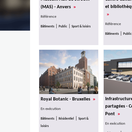
»
et bibliothè
(MAS) - Anvers
»
Référence
Référence
|
|
Bâtiments
Public
Sport & loisirs
|
Bâtiments
Public
»
Infrastructur
Royal Botanic - Bruxelles
partagées - 
En exécution
»
Pont
|
|
Bâtiments
Résidentiel
Sport &
En exécution
loisirs