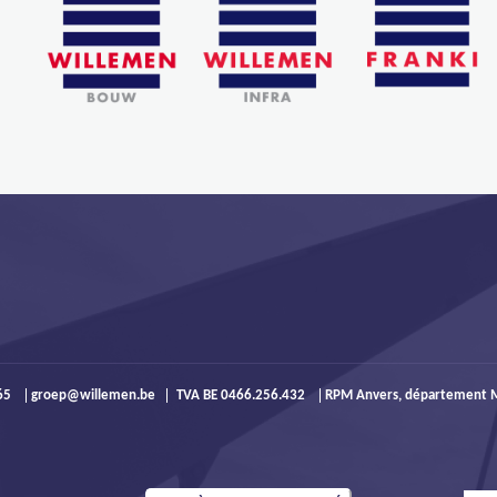
965
groep@willemen.be
TVA BE 0466.256.432
RPM Anvers, département M