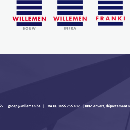
965
groep@willemen.be
TVA BE 0466.256.432
RPM Anvers, département M