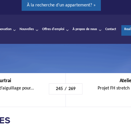
À la recherche d’un appartement? »
novation
Nouvelles
Offres d'emploi
À propos de nous
Contact
Real
urtrai
Ateli
’aiguillage pour...
Projet FH stretch 
245
/
269
ES