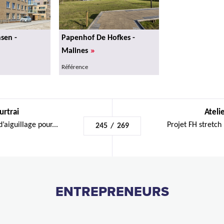
sen -
Papenhof De Hofkes -
»
Malines
Référence
urtrai
Ateli
’aiguillage pour...
Projet FH stretch 
245
/
269
ENTREPRENEURS