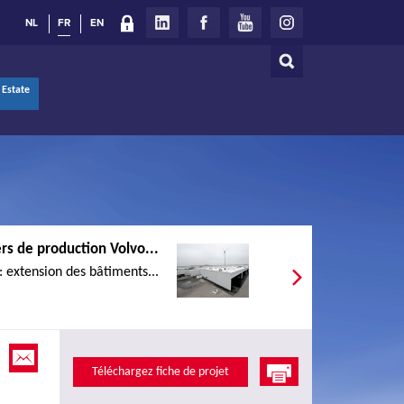
NL
FR
EN
Rechercher
Formulaire
 Estate
de
recherche
ers de production Volvo...
: extension des bâtiments...
Téléchargez fiche de projet