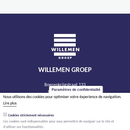
WILLEMEN GROEP
Boerenkrijgstraat 133
Paramètres de confidentialité
BE - 2800 Malines
Nous utilisons des cookies pour optimiser votre éxperience de navigation.
tél +32 15 569 965
Lire plus
groep@willemen.be
Cookies strictement nécessaires
TVA BE 0466.256.432
Ces cookies sont indispensables pour vous permettre de naviguer sur le site et
RPM Anvers, département Malines
d'utiliser ses fonctionnalités.