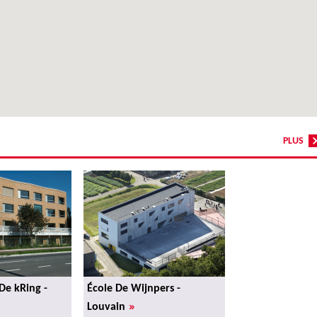
PLUS
De kRing -
École De Wijnpers -
»
Louvain