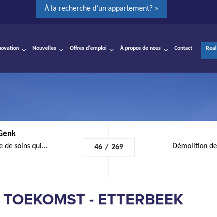
À la recherche d’un appartement? »
novation
Nouvelles
Offres d'emploi
À propos de nous
Contact
Real
 Genk
 de soins qui...
Démolition de
46
/
269
 TOEKOMST - ETTERBEEK