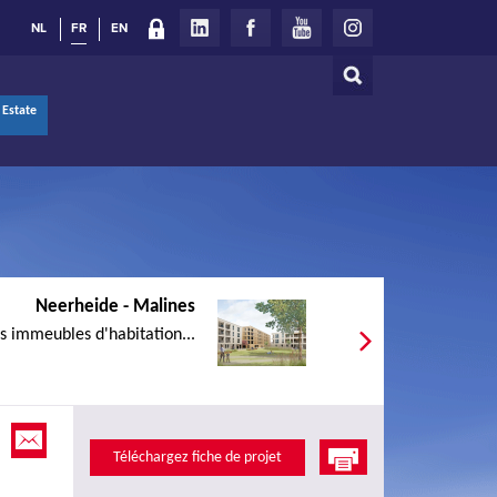
NL
FR
EN
Rechercher
Formulaire
 Estate
de
recherche
Neerheide - Malines
s immeubles d'habitation...
Téléchargez fiche de projet