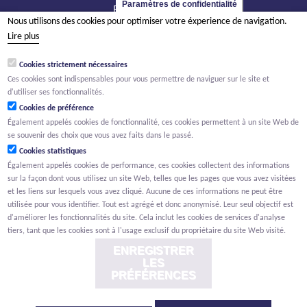
Paramètres de confidentialité
BE - 2800 Malines
Nous utilisons des cookies pour optimiser votre éxperience de navigation.
tél +32 15 569 965
Lire plus
groep@willemen.be
Cookies strictement nécessaires
TVA BE 0466.256.432
Ces cookies sont indispensables pour vous permettre de naviguer sur le site et
RPM Anvers, département Malines
d'utiliser ses fonctionnalités.
Cookies de préférence
Également appelés cookies de fonctionnalité, ces cookies permettent à un site Web de
se souvenir des choix que vous avez faits dans le passé.
Cookies statistiques
Également appelés cookies de performance, ces cookies collectent des informations
sur la façon dont vous utilisez un site Web, telles que les pages que vous avez visitées
et les liens sur lesquels vous avez cliqué. Aucune de ces informations ne peut être
utilisée pour vous identifier. Tout est agrégé et donc anonymisé. Leur seul objectif est
d'améliorer les fonctionnalités du site. Cela inclut les cookies de services d'analyse
tiers, tant que les cookies sont à l'usage exclusif du propriétaire du site Web visité.
ENREGISTRER
LES
PRÉFÉRENCES