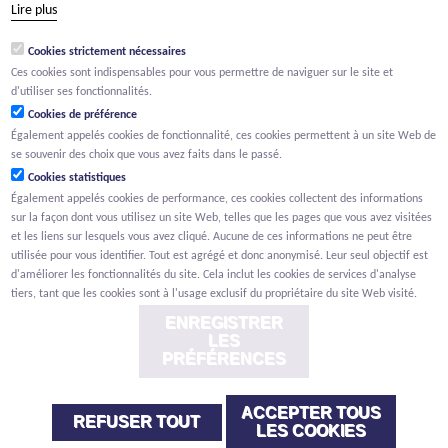
Lire plus
groep@willemen.be
Cookies strictement nécessaires
TVA BE 0466.256.432
Ces cookies sont indispensables pour vous permettre de naviguer sur le site et
RPM Anvers, département Malines
d'utiliser ses fonctionnalités.
Cookies de préférence
Également appelés cookies de fonctionnalité, ces cookies permettent à un site Web de
se souvenir des choix que vous avez faits dans le passé.
Cookies statistiques
Également appelés cookies de performance, ces cookies collectent des informations
sur la façon dont vous utilisez un site Web, telles que les pages que vous avez visitées
et les liens sur lesquels vous avez cliqué. Aucune de ces informations ne peut être
utilisée pour vous identifier. Tout est agrégé et donc anonymisé. Leur seul objectif est
d'améliorer les fonctionnalités du site. Cela inclut les cookies de services d'analyse
tiers, tant que les cookies sont à l'usage exclusif du propriétaire du site Web visité.
ENREGISTRER
LES
PRÉFÉRENCES
ACCEPTER TOUS
Renonciation
Privacy
Cookies
Signalement des lanceurs d'alerte
REFUSER TOUT
LES COOKIES