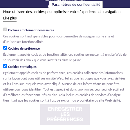
Paramètres de confidentialité
BE - 2800 Malines
Nous utilisons des cookies pour optimiser votre éxperience de navigation.
tél +32 15 569 965
Lire plus
groep@willemen.be
Cookies strictement nécessaires
TVA BE 0466.256.432
Ces cookies sont indispensables pour vous permettre de naviguer sur le site et
RPM Anvers, département Malines
d'utiliser ses fonctionnalités.
Cookies de préférence
Également appelés cookies de fonctionnalité, ces cookies permettent à un site Web de
se souvenir des choix que vous avez faits dans le passé.
Cookies statistiques
Également appelés cookies de performance, ces cookies collectent des informations
sur la façon dont vous utilisez un site Web, telles que les pages que vous avez visitées
et les liens sur lesquels vous avez cliqué. Aucune de ces informations ne peut être
utilisée pour vous identifier. Tout est agrégé et donc anonymisé. Leur seul objectif est
d'améliorer les fonctionnalités du site. Cela inclut les cookies de services d'analyse
tiers, tant que les cookies sont à l'usage exclusif du propriétaire du site Web visité.
ENREGISTRER
LES
PRÉFÉRENCES