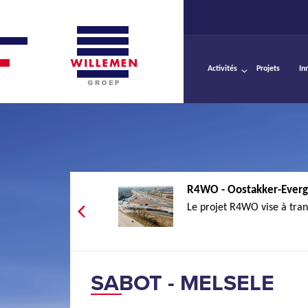
Activités
Projets
In
R4WO - Oostakker-Ever
Le projet R4WO vise à tran
SABOT - MELSELE