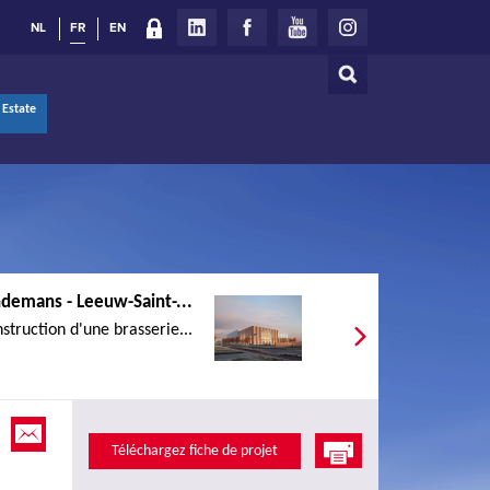
NL
FR
EN
Rechercher
Formulaire
 Estate
de
recherche
ndemans - Leeuw-Saint-...
struction d'une brasserie...
Téléchargez fiche de projet