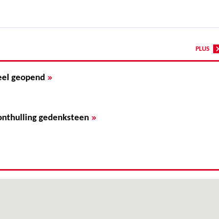
PLUS
»
ieel geopend
»
onthulling gedenksteen