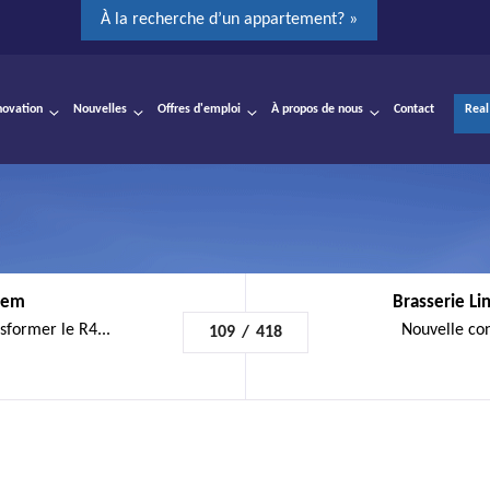
À la recherche d’un appartement? »
novation
Nouvelles
Offres d'emploi
À propos de nous
Contact
Real
gem
Brasserie Li
sformer le R4...
Nouvelle con
109
/
418