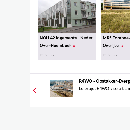
NOH 42 logements - Neder-
MRS Tombeek
»
»
Over-Heembeek
Overijse
Référence
Référence
R4WO - Oostakker-Ever
Le projet R4WO vise à tran