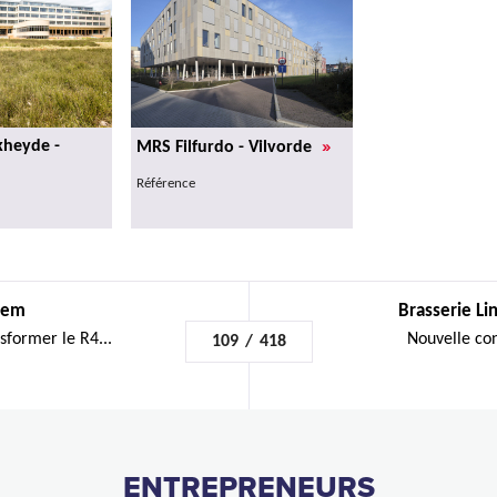
»
heyde -
MRS Filfurdo - Vilvorde
Référence
gem
Brasserie Li
sformer le R4...
Nouvelle con
109
/
418
ENTREPRENEURS