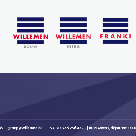
965
groep@willemen.be
TVA BE 0466.256.432
RPM Anvers, département M