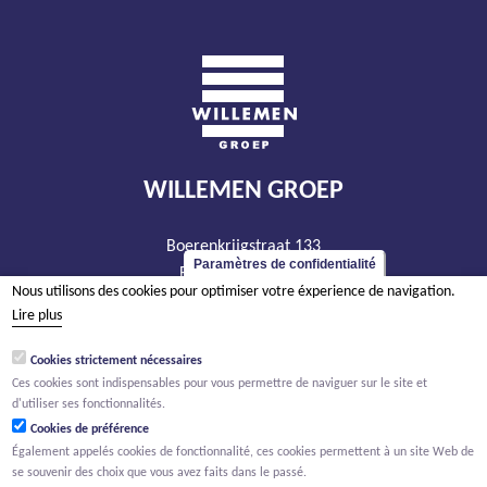
WILLEMEN GROEP
Boerenkrijgstraat 133
Paramètres de confidentialité
BE - 2800 Malines
Nous utilisons des cookies pour optimiser votre éxperience de navigation.
tél +32 15 569 965
Lire plus
groep@willemen.be
Cookies strictement nécessaires
TVA BE 0466.256.432
Ces cookies sont indispensables pour vous permettre de naviguer sur le site et
RPM Anvers, département Malines
d'utiliser ses fonctionnalités.
Cookies de préférence
Également appelés cookies de fonctionnalité, ces cookies permettent à un site Web de
se souvenir des choix que vous avez faits dans le passé.