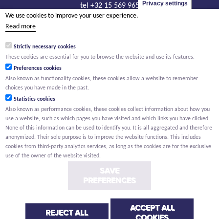
Privacy settings
tel +32 15 569 965
We use cookies to improve your user experience.
groep@willemen.be
Read more
VAT BE 0466.256.432
Strictly necessary cookies
RLP Antwerp, department Mechelen
These cookies are essential for you to browse the website and use its features.
Preferences cookies
Also known as functionality cookies, these cookies allow a website to remember
choices you have made in the past.
Statistics cookies
Also known as performance cookies, these cookies collect information about how you
use a website, such as which pages you have visited and which links you have clicked.
None of this information can be used to identify you. It is all aggregated and therefore
anonymized. Their sole purpose is to improve the website functions. This includes
cookies from third-party analytics services, as long as the cookies are for the exclusive
use of the owner of the website visited.
SAVE
PREFERENCES
ACCEPT ALL
Conditions
Privacy
Cookies
Whistleblower report
REJECT ALL
COOKIES